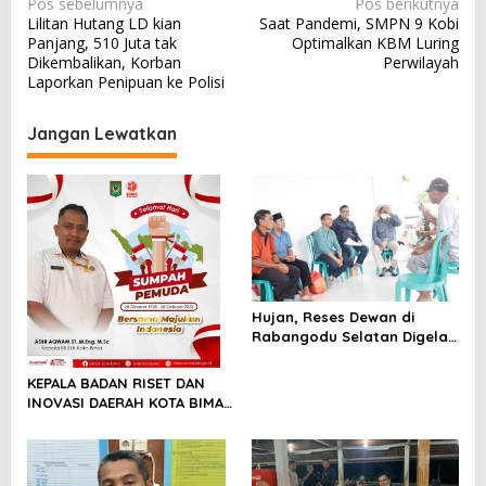
N
Pos sebelumnya
Pos berikutnya
Lilitan Hutang LD kian
Saat Pandemi, SMPN 9 Kobi
a
Panjang, 510 Juta tak
Optimalkan KBM Luring
v
Dikembalikan, Korban
Perwilayah
Laporkan Penipuan ke Polisi
i
g
Jangan Lewatkan
a
s
i
p
o
s
Hujan, Reses Dewan di
Rabangodu Selatan Digelar
Sederhana
KEPALA BADAN RISET DAN
INOVASI DAERAH KOTA BIMA
MENGUCAPKAN SELAMAT
HARI SUMPAH PEMUDA