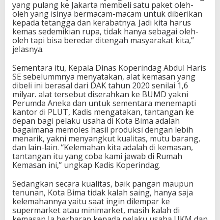
yang pulang ke Jakarta membeli satu paket oleh-
oleh yang isinya bermacam-macam untuk diberikan
kepada tetangga dan kerabatnya. Jadi kita harus
kemas sedemikian rupa, tidak hanya sebagai oleh-
oleh tapi bisa beredar ditengah masyarakat kita,”
jelasnya.
Sementara itu, Kepala Dinas Koperindag Abdul Haris
SE sebelummnya menyatakan, alat kemasan yang
dibeli ini berasal dari DAK tahun 2020 senilai 1,6
milyar. alat tersebut diserahkan ke BUMD yakni
Perumda Aneka dan untuk sementara menemapti
kantor di PLUT, Kadis mengatakan, tantangan ke
depan bagi pelaku usaha di Kota Bima adalah
bagaimana memoles hasil produksi dengan lebih
menarik, yakni menyangkut kualitas, mutu barang,
dan lain-lain. “Kelemahan kita adalah di kemasan,
tantangan itu yang coba kami jawab di Rumah
Kemasan ini,” ungkap Kadis Koperindag.
Sedangkan secara kualitas, baik pangan maupun
tenunan, Kota Bima tidak kalah saing, hanya saja
kelemahannya yaitu saat ingin dilempar ke
supermarket atau minimarket, masih kalah di
kemasan Ia berharap kepada pelaku usaha UKM dan