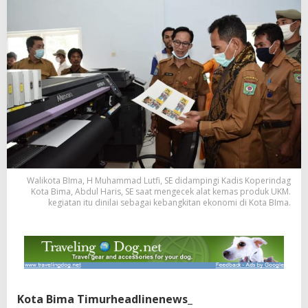
Walikota BIma, H Muhammad Lutfi, SE didampingi Kadis Koperindag
Kota Bima, Abdul Haris, SE saat mengecek alat kemas produk UKM.
kegiatan itu dinilai sebagai kebangkitan ekonomi di Kota BIma.
Kota Bima Timurheadlinenews_