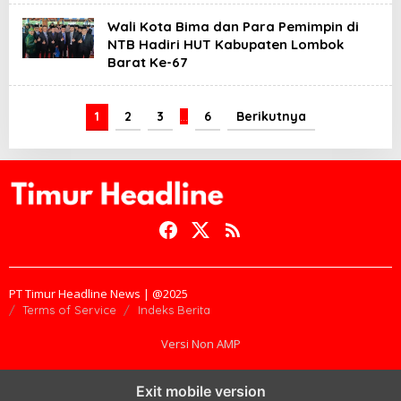
Wali Kota Bima dan Para Pemimpin di
NTB Hadiri HUT Kabupaten Lombok
Barat Ke-67
1
2
3
…
6
Berikutnya
PT Timur Headline News | @2025
Terms of Service
Indeks Berita
Versi Non AMP
Exit mobile version