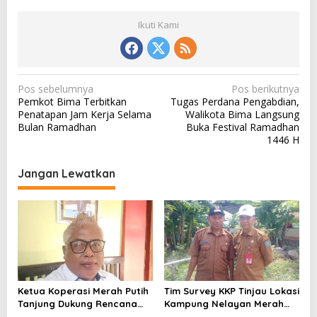
Ikuti Kami
N
Pos sebelumnya
Pos berikutnya
Pemkot Bima Terbitkan
Tugas Perdana Pengabdian,
a
Penatapan Jam Kerja Selama
Walikota Bima Langsung
v
Bulan Ramadhan
Buka Festival Ramadhan
1446 H
i
g
Jangan Lewatkan
a
s
i
p
o
s
Ketua Koperasi Merah Putih
Tim Survey KKP Tinjau Lokasi
Tanjung Dukung Rencana
Kampung Nelayan Merah
KKP Bangun Kampung
Putih di Kelurahan Kolo