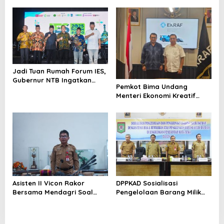
Nelayan di Eks TPI
Jadi Tuan Rumah Forum IES,
Gubernur NTB Ingatkan
Pemkot Bima Undang
Gagasan Ekonomi Syariah
Menteri Ekonomi Kreatif
Harus Diwujudkan dalam
Hadir di Festival Rimpu
Aksi Nyata
Asisten II Vicon Rakor
DPPKAD Sosialisasi
Bersama Mendagri Soal
Pengelolaan Barang Milik
Pengendalian Inflasi
Daerah