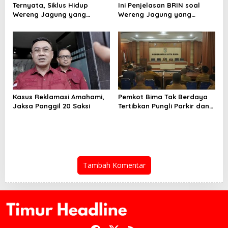
Ternyata, Siklus Hidup
Ini Penjelasan BRIN soal
Wereng Jagung yang
Wereng Jagung yang
Menyebar di Kota Bima Bisa
Menyebar di Kota Bima
Bertahan Hingga 30 Hari
Kasus Reklamasi Amahami,
Pemkot Bima Tak Berdaya
Jaksa Panggil 20 Saksi
Tertibkan Pungli Parkir dan
Ternak Liar
Tambah Komentar