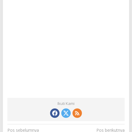
Ikuti Kami
N
Pos sebelumnya
Pos berikutnya