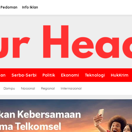
Pedoman
Info Iklan
kan
Serba-Serbi
Politik
Ekonomi
Teknologi
HukKrim
Dompu
Nasional
Regional
Internasional