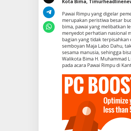
k
Kota Bima, Timurheadlinene
a
n
Pawai Rimpu yang digelar peme
d
merupakan peristiwa besar bu
a
bima, pawai yang melibatkan leb
r
i
menyedot perhatian nasional 
S
bagian yang tidak terpisahkan 
i
semboyan Maja Labo Dahu, tak
k
sesama manusia, sehingga bis
a
Walikota Bima H. Muhammad Lu
p
M
pada acara Pawai Rimpu di Kan
a
j
a
L
a
b
o
D
a
h
u
M