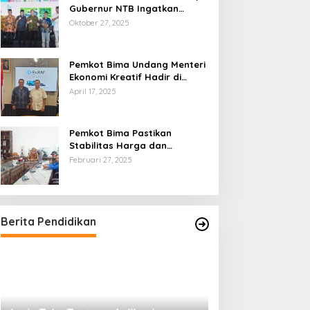
Gubernur NTB Ingatkan
Gagasan Ekonomi Syariah
Oktober 27, 2025
Harus Diwujudkan dalam Aksi
Nyata
Pemkot Bima Undang Menteri
Ekonomi Kreatif Hadir di
Festival Rimpu
April 17, 2025
Pemkot Bima Pastikan
Stabilitas Harga dan
Ketersediaan Pangan
Februari 27, 2025
Terjamin di Bulan Ramadhan
Berita Pendidikan