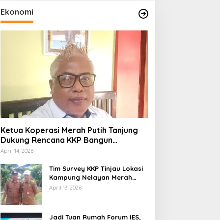
Ekonomi
Ketua Koperasi Merah Putih Tanjung
Dukung Rencana KKP Bangun
Kampung Nelayan di Eks TPI
April 14, 2026
Tim Survey KKP Tinjau Lokasi
Kampung Nelayan Merah
Putih di Kelurahan Kolo
April 13, 2026
Jadi Tuan Rumah Forum IES,