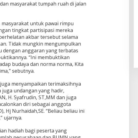
dan masyarakat tumpah ruah di jalan
n masyarakat untuk pawai rimpu
engan tingkat partisipasi mereka
 perhelatan akbar tersebut selama
anakan. Tidak mungkin mengumpulkan
tu dengan anggaran yang terbatas
ktikannya. “Ini membuktikan
hadap budaya dan norma norma, Kita
ma,” sebutnya.
a juga menyampaikan terimaksihnya
n juga undangan yang hadir,
AN, H. Syafrudin, ST,MM dan juga
calonkan diri sebagai anggota
 Hj Nurhaidah,SE. “Beliau beliau ini
” ujarnya.
ian hadiah bagi peserta yang
ejumlah perusahaan dan BUMN yang