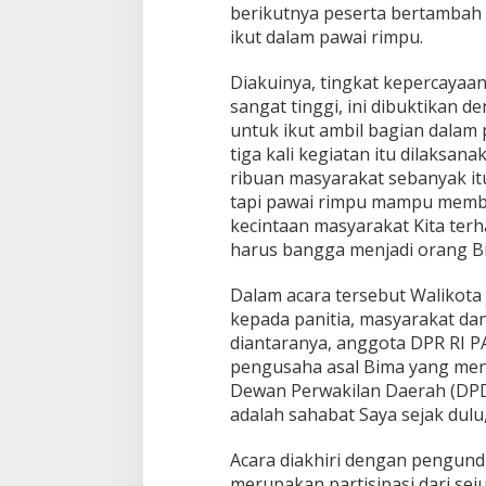
berikutnya peserta bertambah 
ikut dalam pawai rimpu.
Diakuinya, tingkat kepercayaa
sangat tinggi, ini dibuktikan d
untuk ikut ambil bagian dalam
tiga kali kegiatan itu dilaks
ribuan masyarakat sebanyak i
tapi pawai rimpu mampu membu
kecintaan masyarakat Kita ter
harus bangga menjadi orang Bi
Dalam acara tersebut Walikot
kepada panitia, masyarakat da
diantaranya, anggota DPR RI P
pengusaha asal Bima yang men
Dewan Perwakilan Daerah (DPD),
adalah sahabat Saya sejak dulu,
Acara diakhiri dengan pengund
merupakan partisipasi dari s