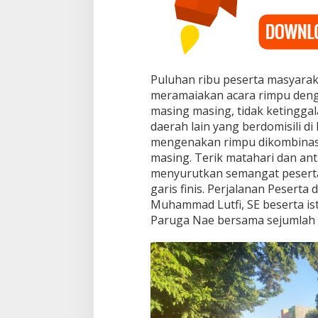
a
s
y
a
r
a
Puluhan ribu peserta masyarak
k
a
meramaiakan acara rimpu denga
t
masing masing, tidak ketingga
B
daerah lain yang berdomisili di
i
mengenakan rimpu dikombinas
m
a
masing. Terik matahari dan ant
menyurutkan semangat peserta
garis finis. Perjalanan Peserta
Muhammad Lutfi, SE beserta istri
Paruga Nae bersama sejumlah p