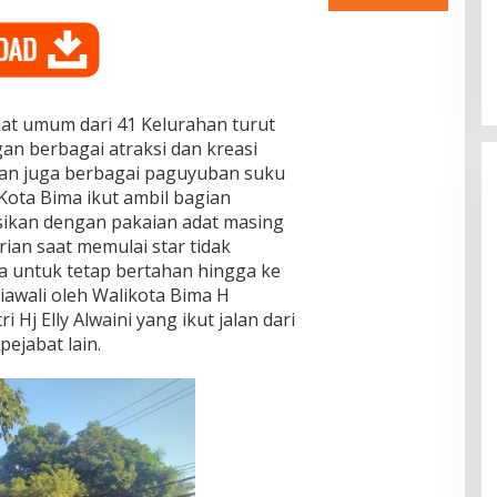
Dr. Syarif Ahmad M.Si : Banyak
Karya Inovasi Pendidikan di BRIDA
Layak Mendapat Atensi dan Perlu
Di Pendidikan
|
November 13, 2025
Difasilitasi Pemerintah
at umum dari 41 Kelurahan turut
n berbagai atraksi dan kreasi
lan juga berbagai paguyuban suku
 Kota Bima ikut ambil bagian
ikan dengan pakaian adat masing
rian saat memulai star tidak
 untuk tetap bertahan hingga ke
 diawali oleh Walikota Bima H
 Hj Elly Alwaini yang ikut jalan dari
ejabat lain.