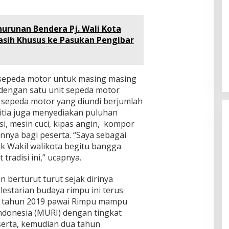
nurunan Bendera Pj. Wali Kota
sih Khusus ke Pasukan Pengibar
 sepeda motor untuk masing masing
 dengan satu unit sepeda motor
sepeda motor yang diundi berjumlah
anitia juga menyediakan puluhan
i, mesin cuci, kipas angin, kompor
innya bagi peserta. “Saya sebagai
ak Wakil walikota begitu bangga
radisi ini,” ucapnya.
 berturut turut sejak dirinya
estarian budaya rimpu ini terus
a tahun 2019 pawai Rimpu mampu
donesia (MURI) dengan tingkat
eserta, kemudian dua tahun