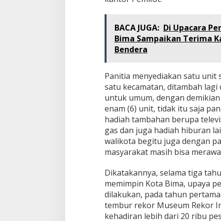
BACA JUGA:
Di Upacara Pe
Bima Sampaikan Terima Ka
Bendera
Panitia menyediakan satu unit
satu kecamatan, ditambah lagi
untuk umum, dengan demikian 
enam (6) unit, tidak itu saja p
hadiah tambahan berupa televis
gas dan juga hadiah hiburan la
walikota begitu juga dengan p
masyarakat masih bisa merawat t
Dikatakannya, selama tiga tahun
memimpin Kota Bima, upaya pel
dilakukan, pada tahun pertam
tembur rekor Museum Rekor In
kehadiran lebih dari 20 ribu p