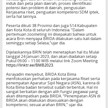
induk dan peta jalan daerah, proses identifikasi
potensi dan problem di daerah, pengusulan
Kerjasama riset, penguatan kompetensi SDM iptek,
serta hal lainnya.
Peserta dikuti 38 Provinsi dan juga 514 Kabupaten
dan Kota Kota di seluruh Indonesia. “Dalam
pertemuan zoometing ini disepakati bahwa untuk
acara Brin menyapa BRIDA dilakukan satu kali dalam
seminggu setiap Selasa,”ujar dia.
Dijelaskannya BRIN telah menetapkan hal itu Mulai
tanggal 24 Januari 2023, dan akan diadakan setaip
Pukul 09.00 – 11.00 WIB melalui link Zoom Meeting
https://linktr.ee/BMB2023
.
Asrayadin menyebut, BRIDA Kota Bima
menfokuskan perhatian pada kerjasama Riset serta
penempatan Aparatur Sipil Negara (ASN), karena di
Kota Bima badan tersebut sudah terbentuk. Hal ini
sangat berkaitan dengan alih fungsi pegawai yang
akan ditempatkan pada BRIDA. “Penempatan ASN di
BRIDA akan dilakukan disesuaikan dengan
kompetensi, sesuai arahan BRIN,” ujar dia.