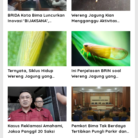
o
s
BRIDA Kota Bima Luncurkan
Wereng Jagung Kian
Inovasi ‘BIJAKSANA’,
Mengganggu Aktivitas
Perumusan Kebijakan
Ekonomi, Pemerintah Belum
Berbasis Stakeholder
Miliki Solusi?
Analisis
Ternyata, Siklus Hidup
Ini Penjelasan BRIN soal
Wereng Jagung yang
Wereng Jagung yang
Menyebar di Kota Bima Bisa
Menyebar di Kota Bima
Bertahan Hingga 30 Hari
Kasus Reklamasi Amahami,
Pemkot Bima Tak Berdaya
Jaksa Panggil 20 Saksi
Tertibkan Pungli Parkir dan
Ternak Liar