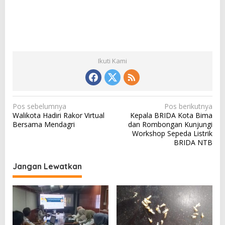
Ikuti Kami
N
Pos sebelumnya
Pos berikutnya
Walikota Hadiri Rakor Virtual
Kepala BRIDA Kota Bima
a
Bersama Mendagri
dan Rombongan Kunjungi
v
Workshop Sepeda Listrik
BRIDA NTB
i
g
Jangan Lewatkan
a
s
i
p