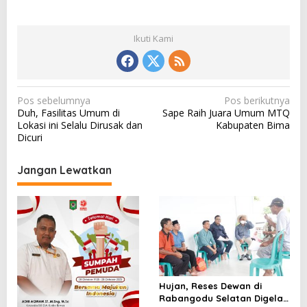
Ikuti Kami
N
Pos sebelumnya
Pos berikutnya
Duh, Fasilitas Umum di
Sape Raih Juara Umum MTQ
a
Lokasi ini Selalu Dirusak dan
Kabupaten Bima
v
Dicuri
i
Jangan Lewatkan
g
a
s
i
p
o
Hujan, Reses Dewan di
s
Rabangodu Selatan Digelar