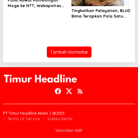
Polisi Kawal Rombongan
Moge ke NTT, Wakapolres
Tingkatkan Pelayanan, BLUD
Bima: Demi Keamanan Boleh
Bima Terapkan Pola Satu
Pintu
Tambah Komentar
PT Timur Headline News | @2025
Terms of Service
Indeks Berita
Versi Non AMP