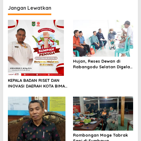
i
Jangan Lewatkan
g
a
s
i
p
o
Hujan, Reses Dewan di
Rabangodu Selatan Digelar
s
Sederhana
KEPALA BADAN RISET DAN
INOVASI DAERAH KOTA BIMA
MENGUCAPKAN SELAMAT
HARI SUMPAH PEMUDA
Rombongan Moge Tabrak
Sapi di Sumbawa