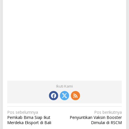
Ikuti Kami
N
Pos sebelumnya
Pos berikutnya
Pemkab Bima Siap Ikut
Penyuntikan Vaksin Booster
a
Merdeka Eksport di Bali
Dimulai di RSCM
v