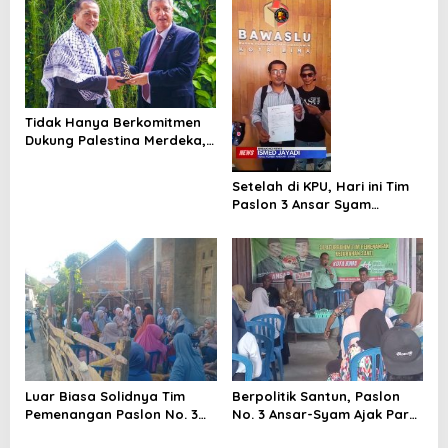
i
p
o
s
Tidak Hanya Berkomitmen
Dukung Palestina Merdeka,
Gubernur NTB Ajak Syria
dan Azerbaijan Berinvestasi
Setelah di KPU, Hari ini Tim
di NTB
Paslon 3 Ansar Syam
Kembali Laporkan
Pelanggaran Pilkada ke
Bawaslu
Luar Biasa Solidnya Tim
Berpolitik Santun, Paslon
Pemenangan Paslon No. 3
No. 3 Ansar-Syam Ajak Para
Ansar-Syam Bergerilia dari
Pendukungnya Utamakan