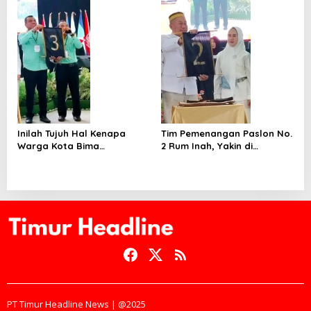
Rumah Ke Rumah
Sosialisasi Program Bukan
Saling Menghujat
Inilah Tujuh Hal Kenapa
Tim Pemenangan Paslon No.
Warga Kota Bima
2 Rum Inah, Yakin di
Cenderung Memilih Paslon
Rabangodu Menang Telak
No.3 Ansar-Syam
PT Timur Headline News | @2025