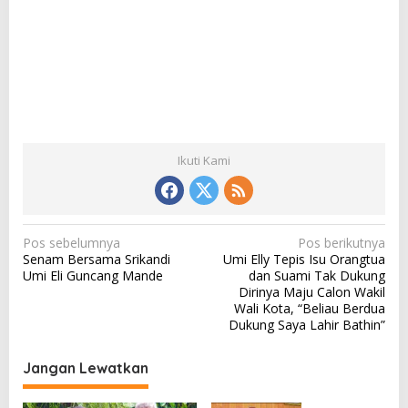
Ikuti Kami
N
Pos sebelumnya
Pos berikutnya
Senam Bersama Srikandi
Umi Elly Tepis Isu Orangtua
a
Umi Eli Guncang Mande
dan Suami Tak Dukung
v
Dirinya Maju Calon Wakil
Wali Kota, “Beliau Berdua
i
Dukung Saya Lahir Bathin”
g
a
Jangan Lewatkan
s