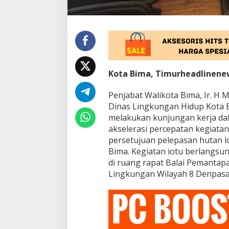
n
u
n
t
u
k
P
e
Kota Bima, Timurheadlinene
m
b
a
Penjabat Walikota Bima, Ir. 
n
Dinas Lingkungan Hidup Kota B
g
melakukan kunjungan kerja d
u
akselerasi percepatan kegiata
n
persetujuan pelepasan hutan 
a
n
Bima. Kegiatan iotu berlangsun
K
di ruang rapat Balai Pemanta
a
Lingkungan Wilayah 8 Denpasar
m
p
u
s
I
A