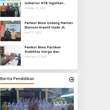
Gubernur NTB Ingatkan
Gagasan Ekonomi Syariah
Oktober 27, 2025
Harus Diwujudkan dalam Aksi
Nyata
Pemkot Bima Undang Menteri
Ekonomi Kreatif Hadir di
Festival Rimpu
April 17, 2025
Pemkot Bima Pastikan
Stabilitas Harga dan
Ketersediaan Pangan
Februari 27, 2025
Terjamin di Bulan Ramadhan
Berita Pendidikan