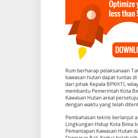
I
N
B
i
m
a
d
e
n
g
a
n
B
Rum berharap pelaksanaan Tat
P
kawasan hutan dapat tuntas d
K
dari pihak Kepala BPKHTL wil
H
T
membantu Pemerintah Kota Bi
L
Kawasan Hutan areal persetuj
W
dengan waktu yang telah diten
i
l
Pembahasan teknis berlanjut ak
a
y
Lingkungan Hidup Kota Bima b
a
Pemantapan Kawasan Hutan da
h
Denpasar Bali. Kedua belah p