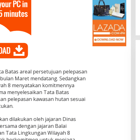
Dr. Syarif Ahmad M.Si : Banyak
Karya Inovasi Pendidikan di BRIDA
Layak Mendapat Atensi dan Perlu
Di Pendidikan
|
November 13, 2025
Difasilitasi Pemerintah
a Batas areal persetujuan pelepasan
i bulan Maret mendatang. Sedangkan
ayah 8 menyatakan komitmennya
ma menyelesaikan Tata Batas
uan pelepasan kawasan hutan sesuai
tukan.
an dilakukan oleh jajaran Dinas
ersama dengan jajaran Balai
n Tata Lingkungan Wilayah 8
ihak berkomitmen untuk menjaga