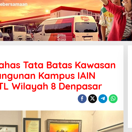
Bahas Tata Batas Kawasan
angunan Kampus IAIN
L Wilayah 8 Denpasar