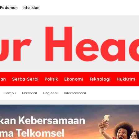
Pedoman
Info Iklan
kan
Serba-Serbi
Politik
Ekonomi
Teknologi
HukKrim
Dompu
Nasional
Regional
Internasional