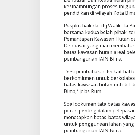
8
kesinambungan proses ini g
D
pendidikan di wilayah Kota Bim
e
n
p
Respkn baik dari Pj Walikota 
a
bersama kedua belah pihak, te
s
Pemantapan Kawasan Hutan da
a
Denpasar yang mau membahas a
r
batas kawasan hutan areal pel
pembangunan IAIN Bima.
“Sesi pembahasan terkait hal t
berkomitmen untuk berkolabor
batas kawasan hutan untuk l
Bima,” jelas Rum.
Soal dokumen tata batas kawa
peran penting dalam pelepasa
menetapkan batas-batas wilaya
untuk penggunaan lahan yang le
pembangunan IAIN Bima.