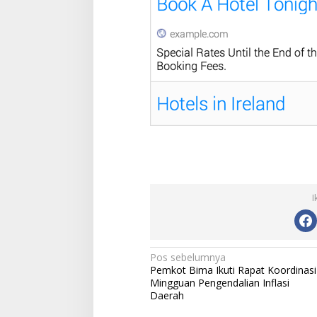
I
N
Pos sebelumnya
Pemkot Bima Ikuti Rapat Koordinasi
a
Mingguan Pengendalian Inflasi
v
Daerah