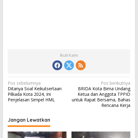
Ikuti Kami
N
Pos sebelumnya
Pos berikutnya
Ditanya Soal Keikutsertaan
BRIDA Kota Bima Undang
a
Pilkada Kota 2024, Ini
Ketua dan Anggota TPPID
v
Penjelasan Simpel HML
untuk Rapat Bersama, Bahas
Rencana Kerja
i
g
Jangan Lewatkan
a
s