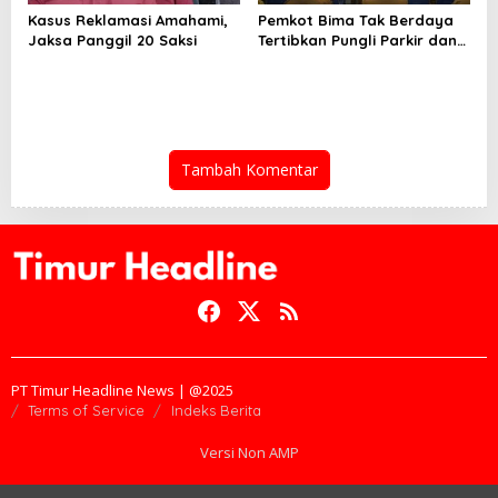
Kasus Reklamasi Amahami,
Pemkot Bima Tak Berdaya
Jaksa Panggil 20 Saksi
Tertibkan Pungli Parkir dan
Ternak Liar
Tambah Komentar
PT Timur Headline News | @2025
Terms of Service
Indeks Berita
Versi Non AMP