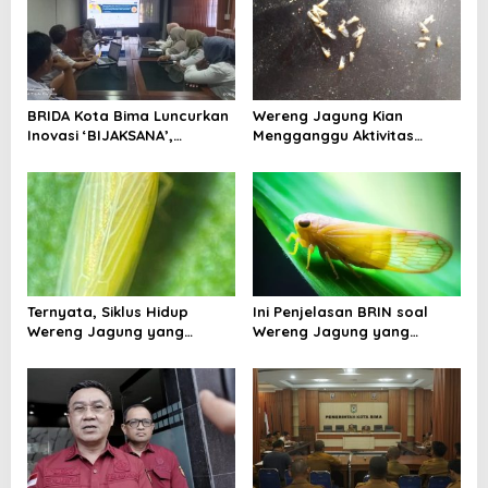
i
p
o
s
BRIDA Kota Bima Luncurkan
Wereng Jagung Kian
Inovasi ‘BIJAKSANA’,
Mengganggu Aktivitas
Perumusan Kebijakan
Ekonomi, Pemerintah Belum
Berbasis Stakeholder
Miliki Solusi?
Analisis
Ternyata, Siklus Hidup
Ini Penjelasan BRIN soal
Wereng Jagung yang
Wereng Jagung yang
Menyebar di Kota Bima Bisa
Menyebar di Kota Bima
Bertahan Hingga 30 Hari