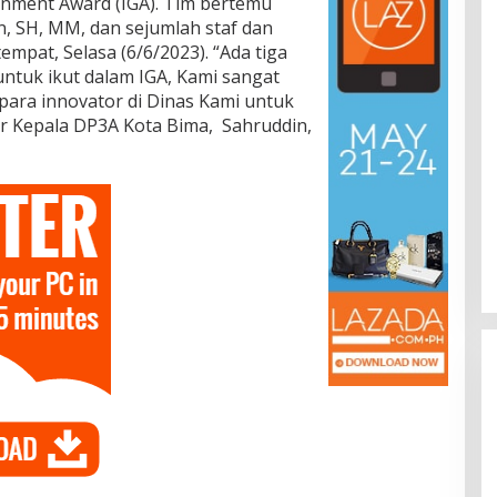
rnment Award (IGA). Tim bertemu
, SH, MM, dan sejumlah staf dan
tempat, Selasa (6/6/2023). “Ada tiga
untuk ikut dalam IGA, Kami sangat
ara innovator di Dinas Kami untuk
jar Kepala DP3A Kota Bima, Sahruddin,