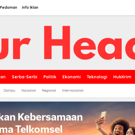
Pedoman
Info Iklan
kan
Serba-Serbi
Politik
Ekonomi
Teknologi
HukKrim
Dompu
Nasional
Regional
Internasional