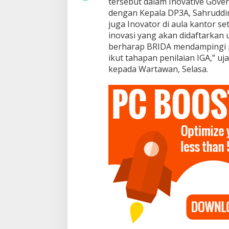
tersebut dalam Inovative Gove
I
G
dengan Kepala DP3A, Sahruddin
A
juga Inovator di aula kantor se
d
inovasi yang akan didaftarkan 
i
berharap BRIDA mendampingi p
D
P
ikut tahapan penilaian IGA,” u
3
kepada Wartawan, Selasa.
A