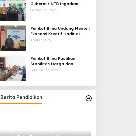
Gubernur NTB Ingatkan
Gagasan Ekonomi Syariah
Oktober 27, 2025
Harus Diwujudkan dalam Aksi
Nyata
Pemkot Bima Undang Menteri
Ekonomi Kreatif Hadir di
Festival Rimpu
April 17, 2025
Pemkot Bima Pastikan
Stabilitas Harga dan
Ketersediaan Pangan
Februari 27, 2025
Terjamin di Bulan Ramadhan
Berita Pendidikan