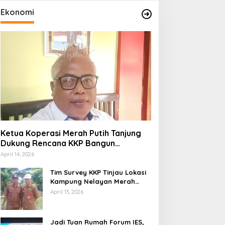
Ekonomi
Ketua Koperasi Merah Putih Tanjung
Dukung Rencana KKP Bangun
Kampung Nelayan di Eks TPI
April 14, 2026
Tim Survey KKP Tinjau Lokasi
Kampung Nelayan Merah
Putih di Kelurahan Kolo
April 13, 2026
Jadi Tuan Rumah Forum IES,