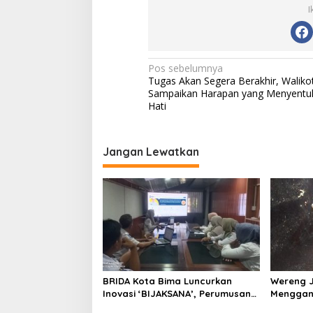
I
N
Pos sebelumnya
Tugas Akan Segera Berakhir, Waliko
a
Sampaikan Harapan yang Menyentu
v
Hati
i
g
Jangan Lewatkan
a
s
i
p
o
s
BRIDA Kota Bima Luncurkan
Wereng 
Inovasi ‘BIJAKSANA’, Perumusan
Menggang
Kebijakan Berbasis Stakeholder
Pemerinta