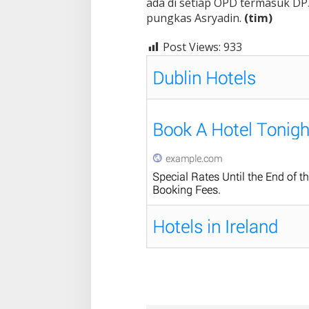
ada di setiap OPD termasuk DP3
pungkas Asryadin.
(tim)
Post Views:
933