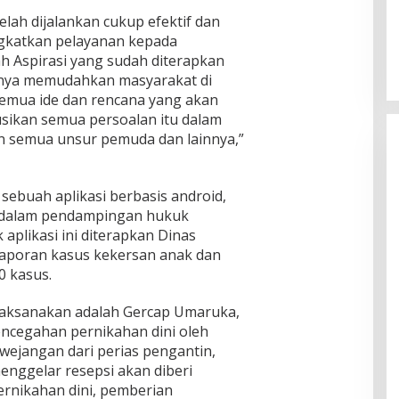
Dr. Syarif Ahmad M.Si : Banyak
elah dijalankan cukup efektif dan
Karya Inovasi Pendidikan di BRIDA
Layak Mendapat Atensi dan Perlu
katkan pelayanan kepada
Di Pendidikan
|
November 13, 2025
Difasilitasi Pemerintah
h Aspirasi yang sudah diterapkan
elasnya memudahkan masyarakat di
semua ide dan rencana yang akan
sikan semua persoalan itu dalam
n semua unsur pemuda dan lainnya,”
sebuah aplikasi berbasis android,
dalam pendampingan hukuk
aplikasi ini diterapkan Dinas
laporan kasus kekersan anak dan
0 kasus.
laksanakan adalah Gercap Umaruka,
pencegahan pernikahan dini oleh
ejangan dari perias pengantin,
nggelar resepsi akan diberi
rnikahan dini, pemberian