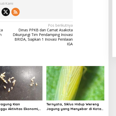
kuti Kami
Pos berikutnya
ta
Dinas PPKB dan Camat Asakota
h
Dikunjungi Tim Pendamping Inovasi
BRIDA, Siapkan 1 Inovasi Penilaian
IGA
Jagung Kian
Ternyata, Siklus Hidup Wereng
gu Aktivitas Ekonomi,
Jagung yang Menyebar di Kota
h Belum Miliki Solusi?
Bima Bisa Bertahan Hingga 30