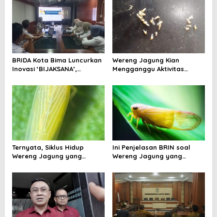
s
i
p
o
BRIDA Kota Bima Luncurkan
Wereng Jagung Kian
s
Inovasi ‘BIJAKSANA’,
Mengganggu Aktivitas
Perumusan Kebijakan
Ekonomi, Pemerintah Belum
Berbasis Stakeholder
Miliki Solusi?
Analisis
Ternyata, Siklus Hidup
Ini Penjelasan BRIN soal
Wereng Jagung yang
Wereng Jagung yang
Menyebar di Kota Bima Bisa
Menyebar di Kota Bima
Bertahan Hingga 30 Hari