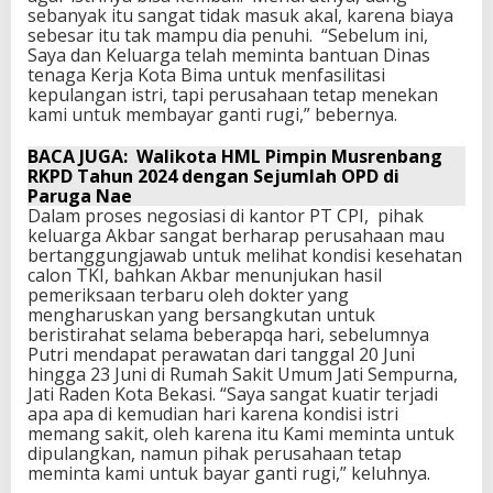
sebanyak itu sangat tidak masuk akal, karena biaya
sebesar itu tak mampu dia penuhi. “Sebelum ini,
Saya dan Keluarga telah meminta bantuan Dinas
tenaga Kerja Kota Bima untuk menfasilitasi
kepulangan istri, tapi perusahaan tetap menekan
kami untuk membayar ganti rugi,” bebernya.
BACA JUGA:
Walikota HML Pimpin Musrenbang
RKPD Tahun 2024 dengan Sejumlah OPD di
Paruga Nae
Dalam proses negosiasi di kantor PT CPI, pihak
keluarga Akbar sangat berharap perusahaan mau
bertanggungjawab untuk melihat kondisi kesehatan
calon TKI, bahkan Akbar menunjukan hasil
pemeriksaan terbaru oleh dokter yang
mengharuskan yang bersangkutan untuk
beristirahat selama beberapqa hari, sebelumnya
Putri mendapat perawatan dari tanggal 20 Juni
hingga 23 Juni di Rumah Sakit Umum Jati Sempurna,
Jati Raden Kota Bekasi. “Saya sangat kuatir terjadi
apa apa di kemudian hari karena kondisi istri
memang sakit, oleh karena itu Kami meminta untuk
dipulangkan, namun pihak perusahaan tetap
meminta kami untuk bayar ganti rugi,” keluhnya.