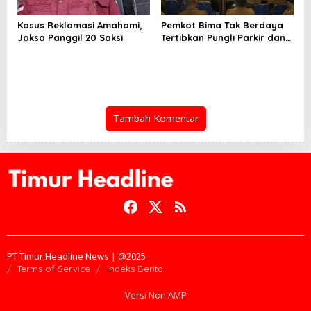
Kasus Reklamasi Amahami,
Pemkot Bima Tak Berdaya
Jaksa Panggil 20 Saksi
Tertibkan Pungli Parkir dan
Ternak Liar
Tambah Komentar
PT Timur Headline News | @2025
Terms of Service
Indeks Berita
Versi Non AMP