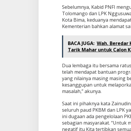
Sebelumnya, Kabid PNFI meng
Tolomango dan LPK Nggusuwaru
Kota Bima, keduanya mendapat 
Kementerian bahkan alamat sal
BACA JUGA:
Wah, Beredar 
Tarik Mahar untuk Calon 
Dua lembaga itu bersama ratus
telah mendapat bantuan progra
yang nilainya masing masing 
kesanggupan untuk melaporkan
masalah,” akunya.
Saat ini pihaknya kata Zainudi
seluruh paud PKBM dan LPK yan
ini dugaan ada pengelolaan PKB
sebagian masyarakat. “Untuk 
negatif itu Kita tertibkan sem