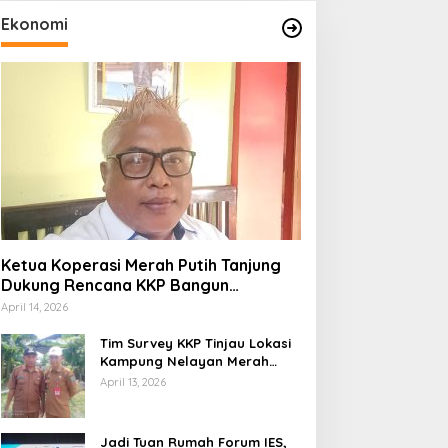
Ekonomi
Ketua Koperasi Merah Putih Tanjung
Dukung Rencana KKP Bangun
Kampung Nelayan di Eks TPI
April 14, 2026
Tim Survey KKP Tinjau Lokasi
Kampung Nelayan Merah
Putih di Kelurahan Kolo
April 13, 2026
Jadi Tuan Rumah Forum IES,