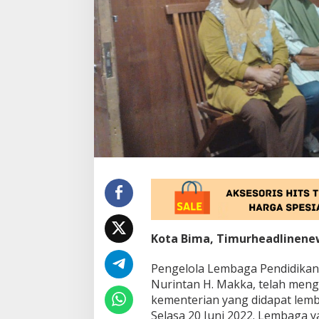
r
i
f
i
k
a
s
i
S
o
a
l
B
a
n
t
u
a
Kota Bima, Timurheadlinene
n
d
Pengelola Lembaga Pendidikan
i
D
Nurintan H. Makka, telah mengk
i
kementerian yang didapat lemb
k
Selasa 20 Juni 2022. Lembaga ya