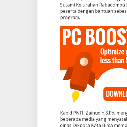
p
Sutami Kelurahan Rabadompu K
o
peserta dengan bantuan sebesar
r
a
program.
Kabid PNFI, Zainudin,S.Pd, men
beberapa media yang menyataka
dinas Dikpora Kota Bima memb