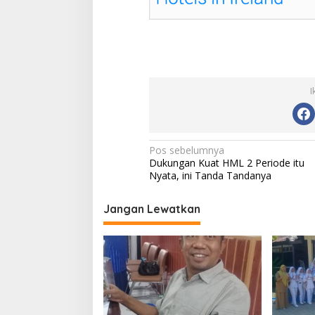
I
N
Pos sebelumnya
Dukungan Kuat HML 2 Periode itu
a
Nyata, ini Tanda Tandanya
v
i
Jangan Lewatkan
g
a
s
i
p