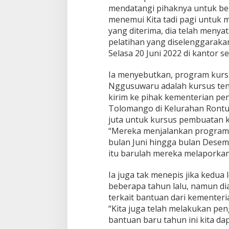
mendatangi pihaknya untuk berik
menemui Kita tadi pagi untuk m
yang diterima, dia telah menya
pelatihan yang diselenggarakan
Selasa 20 Juni 2022 di kantor s
Ia menyebutkan, program kursu
Nggusuwaru adalah kursus ten
kirim ke pihak kementerian pe
Tolomango di Kelurahan Rontu
juta untuk kursus pembuatan ku
“Mereka menjalankan program 
bulan Juni hingga bulan Desem
itu barulah mereka melaporkan
Ia juga tak menepis jika kedua 
beberapa tahun lalu, namun di
terkait bantuan dari kementeria
“Kita juga telah melakukan pen
bantuan baru tahun ini kita da