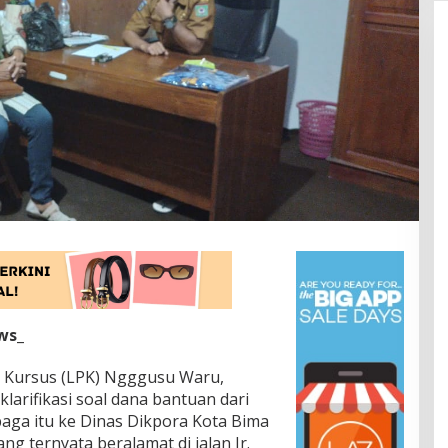
ws_
 Kursus (LPK) Ngggusu Waru,
larifikasi soal dana bantuan dari
aga itu ke Dinas Dikpora Kota Bima
ng ternyata beralamat di jalan Ir.