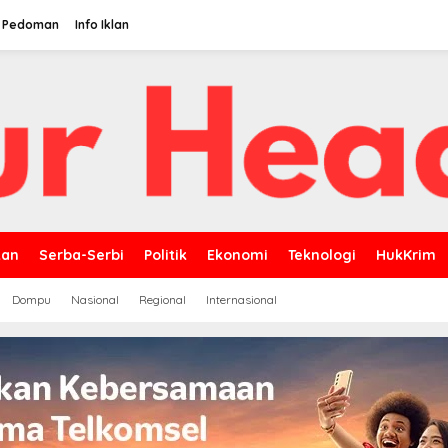
Pedoman
Info Iklan
kan
Serba-Serbi
Politik
Ekonomi
Teknologi
HukKrim
Dompu
Nasional
Regional
Internasional