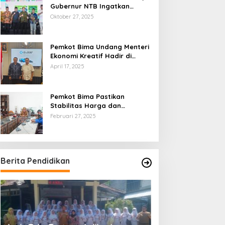
Gubernur NTB Ingatkan
Gagasan Ekonomi Syariah
Oktober 27, 2025
Harus Diwujudkan dalam Aksi
Nyata
Pemkot Bima Undang Menteri
Ekonomi Kreatif Hadir di
Festival Rimpu
April 17, 2025
Pemkot Bima Pastikan
Stabilitas Harga dan
Ketersediaan Pangan
Februari 27, 2025
Terjamin di Bulan Ramadhan
Berita Pendidikan