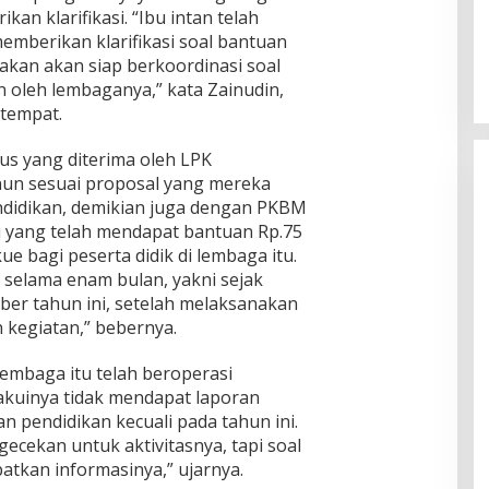
Dr. Syarif Ahmad M.Si : Banyak
an klarifikasi. “Ibu intan telah
Karya Inovasi Pendidikan di BRIDA
emberikan klarifikasi soal bantuan
Layak Mendapat Atensi dan Perlu
Di Pendidikan
|
November 13, 2025
takan akan siap berkoordinasi soal
Difasilitasi Pemerintah
 oleh lembaganya,” kata Zainudin,
etempat.
s yang diterima oleh LPK
un sesuai proposal yang mereka
ndidikan, demikian juga dengan PKBM
 yang telah mendapat bantuan Rp.75
e bagi peserta didik di lembaga itu.
selama enam bulan, yakni sejak
ber tahun ini, setelah melaksanakan
 kegiatan,” bebernya.
lembaga itu telah beroperasi
akuinya tidak mendapat laporan
n pendidikan kecuali pada tahun ini.
gecekan untuk aktivitasnya, tapi soal
patkan informasinya,” ujarnya.