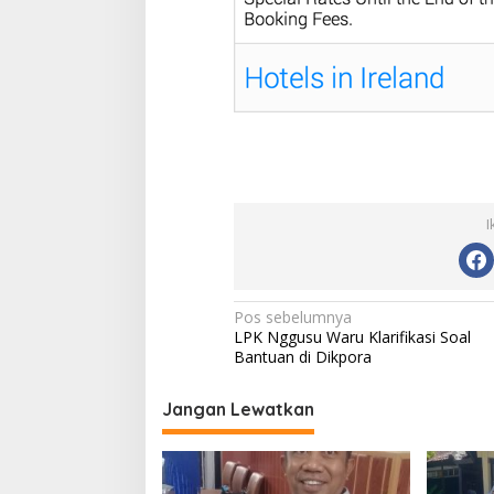
I
N
Pos sebelumnya
LPK Nggusu Waru Klarifikasi Soal
a
Bantuan di Dikpora
v
i
Jangan Lewatkan
g
a