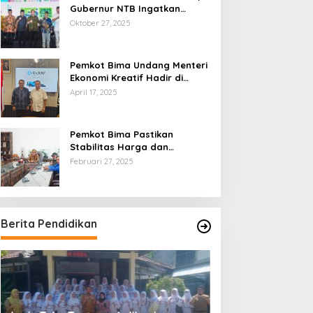
Gubernur NTB Ingatkan
Gagasan Ekonomi Syariah
Oktober 27, 2025
Harus Diwujudkan dalam Aksi
Nyata
Pemkot Bima Undang Menteri
Ekonomi Kreatif Hadir di
Festival Rimpu
April 17, 2025
Pemkot Bima Pastikan
Stabilitas Harga dan
Ketersediaan Pangan
Februari 27, 2025
Terjamin di Bulan Ramadhan
Berita Pendidikan