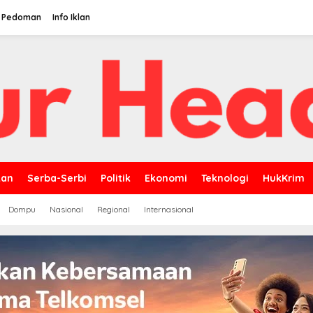
Pedoman
Info Iklan
kan
Serba-Serbi
Politik
Ekonomi
Teknologi
HukKrim
Dompu
Nasional
Regional
Internasional