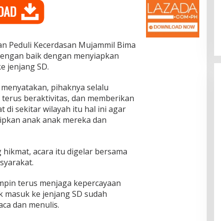
Dr. Syarif Ahmad M.Si : Banyak
Karya Inovasi Pendidikan di BRIDA
Layak Mendapat Atensi dan Perlu
Di Pendidikan
|
November 13, 2025
Difasilitasi Pemerintah
an Peduli Kecerdasan Mujammil Bima
 dengan baik dengan menyiapkan
e jenjang SD.
, menyatakan, pihaknya selalu
 terus beraktivitas, dan memberikan
di sekitar wilayah itu hal ini agar
ipkan anak anak mereka dan
hikmat, acara itu digelar bersama
syarakat.
mpin terus menjaga kepercayaan
k masuk ke jenjang SD sudah
ca dan menulis.