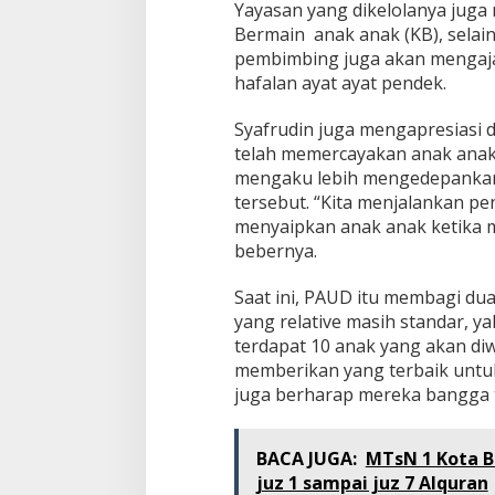
Yayasan yang dikelolanya juga
Bermain anak anak (KB), selain 
pembimbing juga akan mengaj
hafalan ayat ayat pendek.
Syafrudin juga mengapresiasi
telah memercayakan anak anak m
mengaku lebih mengedepankan
tersebut. “Kita menjalankan p
menyaipkan anak anak ketika m
bebernya.
Saat ini, PAUD itu membagi du
yang relative masih standar, yak
terdapat 10 anak yang akan diw
memberikan yang terbaik untuk 
juga berharap mereka bangga te
BACA JUGA:
MTsN 1 Kota B
juz 1 sampai juz 7 Alquran