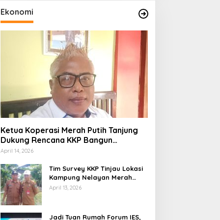
Ekonomi
Ketua Koperasi Merah Putih Tanjung
Dukung Rencana KKP Bangun
Kampung Nelayan di Eks TPI
April 14, 2026
Tim Survey KKP Tinjau Lokasi
Kampung Nelayan Merah
Putih di Kelurahan Kolo
April 13, 2026
Jadi Tuan Rumah Forum IES,