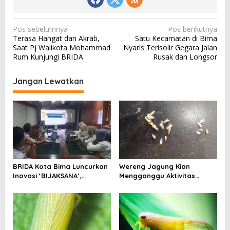
N
Pos sebelumnya
Pos berikutnya
Terasa Hangat dan Akrab,
Satu Kecamatan di Bima
a
Saat Pj Walikota Mohammad
Nyaris Terisolir Gegara Jalan
v
Rum Kunjungi BRIDA
Rusak dan Longsor
i
Jangan Lewatkan
g
a
s
i
p
o
BRIDA Kota Bima Luncurkan
Wereng Jagung Kian
s
Inovasi ‘BIJAKSANA’,
Mengganggu Aktivitas
Perumusan Kebijakan
Ekonomi, Pemerintah Belum
Berbasis Stakeholder
Miliki Solusi?
Analisis