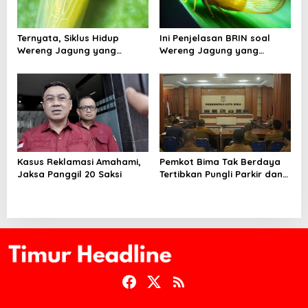
Ternyata, Siklus Hidup
Ini Penjelasan BRIN soal
Wereng Jagung yang
Wereng Jagung yang
Menyebar di Kota Bima Bisa
Menyebar di Kota Bima
Bertahan Hingga 30 Hari
Kasus Reklamasi Amahami,
Pemkot Bima Tak Berdaya
Jaksa Panggil 20 Saksi
Tertibkan Pungli Parkir dan
Ternak Liar