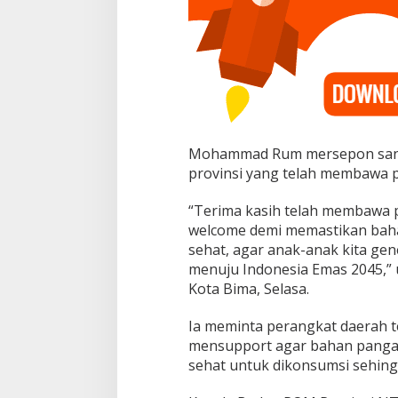
B
P
O
M
N
T
B
Mohammad Rum mersepon sanga
provinsi yang telah membawa p
“Terima kasih telah membawa p
welcome demi memastikan bah
sehat, agar anak-anak kita ge
menuju Indonesia Emas 2045,” u
Kota Bima, Selasa.
Ia meminta perangkat daerah te
mensupport agar bahan pangan
sehat untuk dikonsumsi sehing