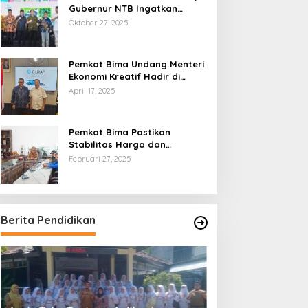
Gubernur NTB Ingatkan
Gagasan Ekonomi Syariah
Oktober 27, 2025
Harus Diwujudkan dalam Aksi
Nyata
Pemkot Bima Undang Menteri
Ekonomi Kreatif Hadir di
Festival Rimpu
April 17, 2025
Pemkot Bima Pastikan
Stabilitas Harga dan
Ketersediaan Pangan
Februari 27, 2025
Terjamin di Bulan Ramadhan
Berita Pendidikan