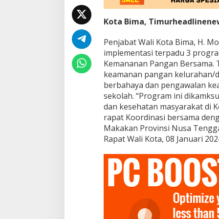
a
n
a
Kota Bima, Timurheadlinene
n
P
Penjabat Wali Kota Bima, H.
a
implementasi terpadu 3 progr
n
g
Kemananan Pangan Bersama. Ti
a
keamanan pangan kelurahan/de
n
berbahaya dan pengawalan ke
N
sekolah. “Program ini dikamks
a
dan kesehatan masyarakat di K
s
i
rapat Koordinasi bersama de
o
Makakan Provinsi Nusa Tengga
n
Rapat Wali Kota, 08 Januari 202
a
l
B
e
r
s
a
m
a