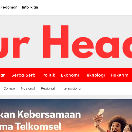
Pedoman
Info Iklan
kan
Serba-Serbi
Politik
Ekonomi
Teknologi
HukKrim
Dompu
Nasional
Regional
Internasional