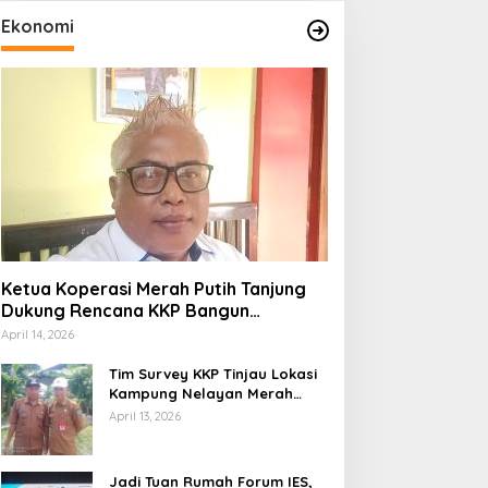
Ekonomi
Ketua Koperasi Merah Putih Tanjung
Dukung Rencana KKP Bangun
Kampung Nelayan di Eks TPI
April 14, 2026
Tim Survey KKP Tinjau Lokasi
Kampung Nelayan Merah
Putih di Kelurahan Kolo
April 13, 2026
Jadi Tuan Rumah Forum IES,