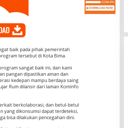
Dr. Syarif Ahmad M.Si : Banyak
Karya Inovasi Pendidikan di BRIDA
Layak Mendapat Atensi dan Perlu
Di Pendidikan
|
November 13, 2025
Difasilitasi Pemerintah
t baik pada pihak pemerintah
rogram tersebut di Kota Bima.
rogram sangat baik ini, dan kami
an pangan dipastikan aman dan
nerasi kedepan mampu berdaya saing
jar Rum dilansir dari laman Kominfo
rkait berkolaborasi, dan betul-betul
 yang dikonsumsi dapat terdeteksi,
ga bisa dilakukan pencegahan dini.