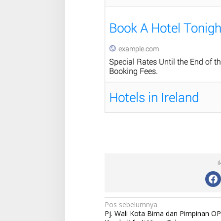
I
N
Pos sebelumnya
Pj. Wali Kota Bima dan Pimpinan O
a