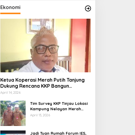
Ekonomi
Ketua Koperasi Merah Putih Tanjung
Dukung Rencana KKP Bangun
Kampung Nelayan di Eks TPI
April 14, 2026
Tim Survey KKP Tinjau Lokasi
Kampung Nelayan Merah
Putih di Kelurahan Kolo
April 13, 2026
Jadi Tuan Rumah Forum IES,