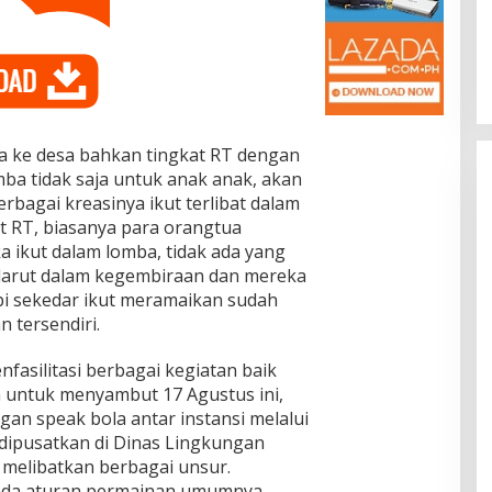
Dr. Syarif Ahmad M.Si : Banyak
Karya Inovasi Pendidikan di BRIDA
Layak Mendapat Atensi dan Perlu
Di Pendidikan
|
November 13, 2025
Difasilitasi Pemerintah
ga ke desa bahkan tingkat RT dengan
ba tidak saja untuk anak anak, akan
rbagai kreasinya ikut terlibat dalam
t RT, biasanya para orangtua
ikut dalam lomba, tidak ada yang
larut dalam kegembiraan dan mereka
api sekedar ikut meramaikan sudah
 tersendiri.
fasilitasi berbagai kegiatan baik
untuk menyambut 17 Agustus ini,
an speak bola antar instansi melalui
dipusatkan di Dinas Lingkungan
melibatkan berbagai unsur.
pada aturan permainan umumnya