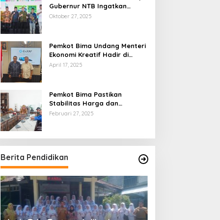
Gubernur NTB Ingatkan
Gagasan Ekonomi Syariah
Oktober 27, 2025
Harus Diwujudkan dalam Aksi
Nyata
Pemkot Bima Undang Menteri
Ekonomi Kreatif Hadir di
Festival Rimpu
April 17, 2025
Pemkot Bima Pastikan
Stabilitas Harga dan
Ketersediaan Pangan
Februari 27, 2025
Terjamin di Bulan Ramadhan
Berita Pendidikan