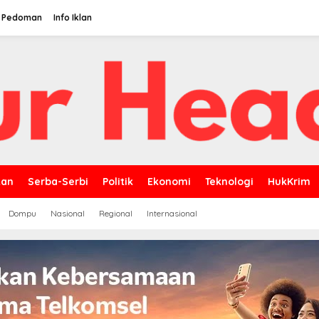
Pedoman
Info Iklan
kan
Serba-Serbi
Politik
Ekonomi
Teknologi
HukKrim
Dompu
Nasional
Regional
Internasional