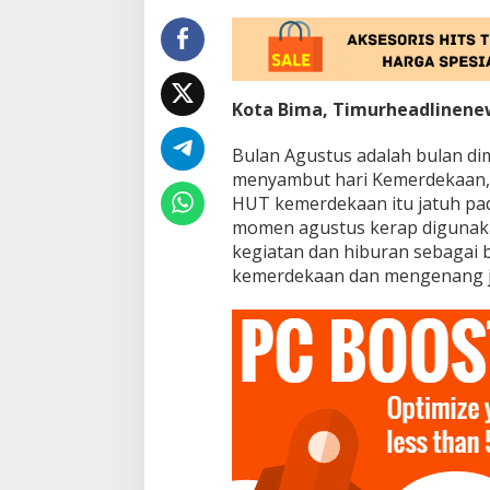
k
B
o
l
a
K
Kota Bima, Timurheadlinene
O
R
Bulan Agustus adalah bulan d
P
menyambut hari Kemerdekaan, 
R
I
HUT kemerdekaan itu jatuh pa
C
momen agustus kerap digunak
U
kegiatan dan hiburan sebagai 
P
kemerdekaan dan mengenang j
2
0
2
3