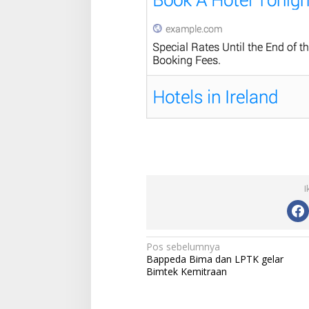
I
N
Pos sebelumnya
Bappeda Bima dan LPTK gelar
a
Bimtek Kemitraan
v
i