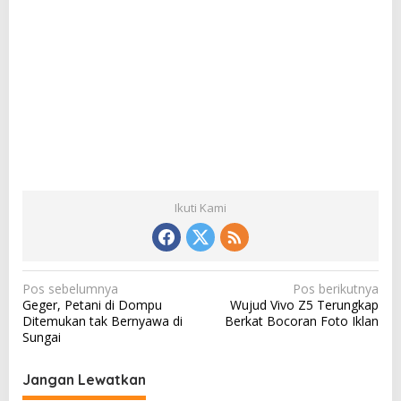
Ikuti Kami
N
Pos sebelumnya
Pos berikutnya
Geger, Petani di Dompu
Wujud Vivo Z5 Terungkap
a
Ditemukan tak Bernyawa di
Berkat Bocoran Foto Iklan
v
Sungai
i
Jangan Lewatkan
g