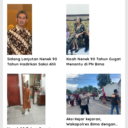
a
s
i
p
o
s
Sidang Lanjutan Nenek 90
Kisah Nenek 90 Tahun Gugat
Tahun Hadirkan Saksi Ahli
Menantu di PN Bima
Aksi Kejar kejaran,
Wakapolres Bima dengan