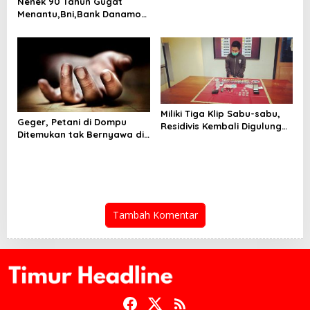
Nenek 90 Tahun Gugat
Pelaku Pengrusakan Rumah
Menantu,Bni,Bank Danamon
Kosan
dan Bi di PN BIMA
Miliki Tiga Klip Sabu-sabu,
Geger, Petani di Dompu
Residivis Kembali Digulung
Ditemukan tak Bernyawa di
Polisi
Sungai
Tambah Komentar