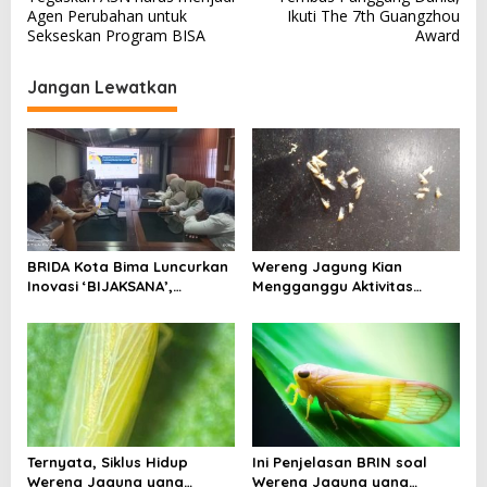
v
Agen Perubahan untuk
Ikuti The 7th Guangzhou
Sekseskan Program BISA
Award
i
g
Jangan Lewatkan
a
s
i
p
o
s
BRIDA Kota Bima Luncurkan
Wereng Jagung Kian
Inovasi ‘BIJAKSANA’,
Mengganggu Aktivitas
Perumusan Kebijakan
Ekonomi, Pemerintah Belum
Berbasis Stakeholder
Miliki Solusi?
Analisis
Ternyata, Siklus Hidup
Ini Penjelasan BRIN soal
Wereng Jagung yang
Wereng Jagung yang