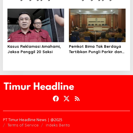
Menyebar di Kota Bima Bisa
Menyebar di Kota Bima
Bertahan Hingga 30 Hari
Kasus Reklamasi Amahami,
Pemkot Bima Tak Berdaya
Jaksa Panggil 20 Saksi
Tertibkan Pungli Parkir dan
Ternak Liar
PT Timur Headline News | @2025
Terms of Service
Indeks Berita