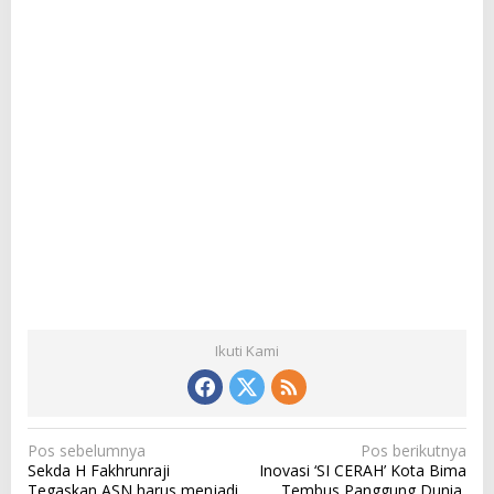
Ikuti Kami
N
Pos sebelumnya
Pos berikutnya
Sekda H Fakhrunraji
Inovasi ‘SI CERAH’ Kota Bima
a
Tegaskan ASN harus menjadi
Tembus Panggung Dunia,