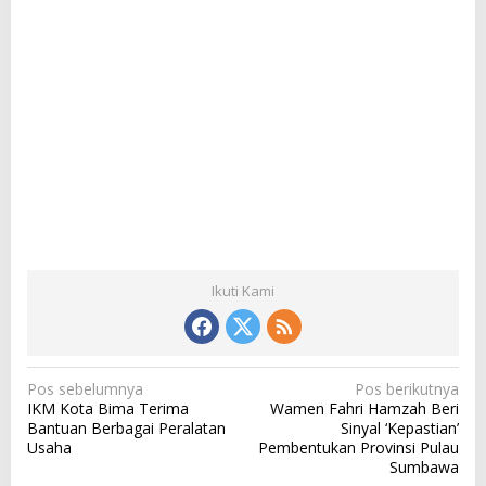
Ikuti Kami
N
Pos sebelumnya
Pos berikutnya
IKM Kota Bima Terima
Wamen Fahri Hamzah Beri
a
Bantuan Berbagai Peralatan
Sinyal ‘Kepastian’
v
Usaha
Pembentukan Provinsi Pulau
Sumbawa
i