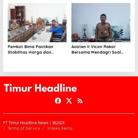
Pemkot Bima Pastikan
Asisten II Vicon Rakor
Stabilitas Harga dan
Bersama Mendagri Soal
Ketersediaan Pangan
Pengendalian Inflasi
Terjamin di Bulan Ramadhan
PT Timur Headline News | @2025
Terms of Service
Indeks Berita