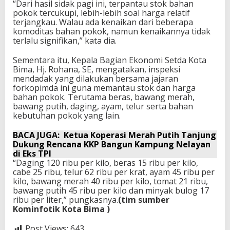
“Dari hasil sidak pagi ini, terpantau stok bahan
pokok tercukupi, lebih-lebih soal harga relatif
terjangkau. Walau ada kenaikan dari beberapa
komoditas bahan pokok, namun kenaikannya tidak
terlalu signifikan,” kata dia.
Sementara itu, Kepala Bagian Ekonomi Setda Kota
Bima, Hj. Rohana, SE, mengatakan, inspeksi
mendadak yang dilakukan bersama jajaran
forkopimda ini guna memantau stok dan harga
bahan pokok. Terutama beras, bawang merah,
bawang putih, daging, ayam, telur serta bahan
kebutuhan pokok yang lain.
BACA JUGA:
Ketua Koperasi Merah Putih Tanjung
Dukung Rencana KKP Bangun Kampung Nelayan
di Eks TPI
“Daging 120 ribu per kilo, beras 15 ribu per kilo,
cabe 25 ribu, telur 62 ribu per krat, ayam 45 ribu per
kilo, bawang merah 40 ribu per kilo, tomat 21 ribu,
bawang putih 45 ribu per kilo dan minyak bulog 17
ribu per liter,” pungkasnya.
(tim sumber
Kominfotik Kota Bima )
Post Views:
643