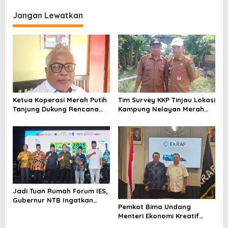
g
Jangan Lewatkan
a
s
i
p
o
s
Ketua Koperasi Merah Putih
Tim Survey KKP Tinjau Lokasi
Tanjung Dukung Rencana
Kampung Nelayan Merah
KKP Bangun Kampung
Putih di Kelurahan Kolo
Nelayan di Eks TPI
Jadi Tuan Rumah Forum IES,
Gubernur NTB Ingatkan
Pemkot Bima Undang
Gagasan Ekonomi Syariah
Menteri Ekonomi Kreatif
Harus Diwujudkan dalam
Hadir di Festival Rimpu
Aksi Nyata