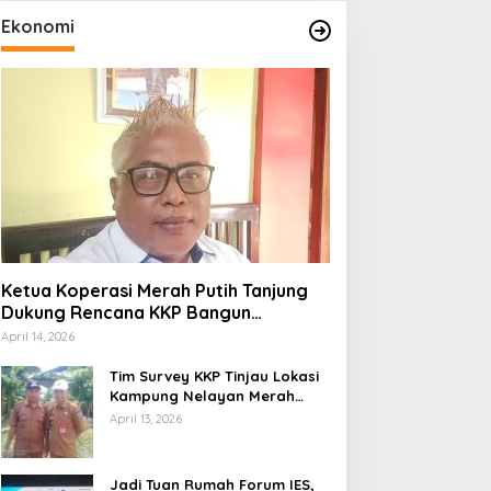
Ekonomi
Ketua Koperasi Merah Putih Tanjung
Dukung Rencana KKP Bangun
Kampung Nelayan di Eks TPI
April 14, 2026
Tim Survey KKP Tinjau Lokasi
Kampung Nelayan Merah
Putih di Kelurahan Kolo
April 13, 2026
Jadi Tuan Rumah Forum IES,