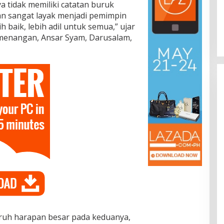
Dr. Syarif Ahmad M.Si : Banyak
a tidak memiliki catatan buruk
Karya Inovasi Pendidikan di BRIDA
 dan sangat layak menjadi pemimpin
Layak Mendapat Atensi dan Perlu
Di Pendidikan
|
November 13, 2025
baik, lebih adil untuk semua,” ujar
Difasilitasi Pemerintah
emenangan, Ansar Syam, Darusalam,
aruh harapan besar pada keduanya,