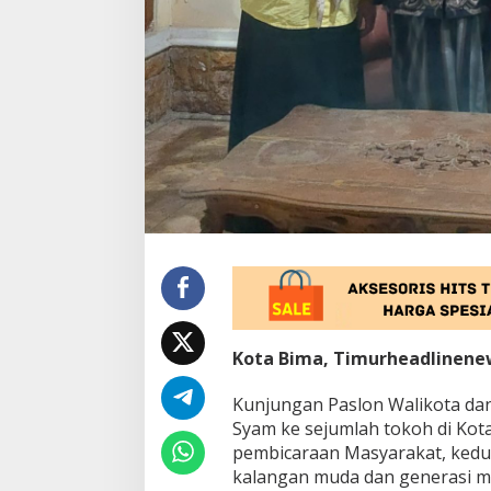
t
a
m
M
i
l
i
k
i
B
a
s
i
s
S
o
l
i
Kota Bima, Timurheadlinene
d
H
i
Kunjungan Paslon Walikota dan
n
Syam ke sejumlah tokoh di Kot
g
pembicaraan Masyarakat, kedua
g
kalangan muda dan generasi m
a