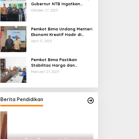
Gubernur NTB Ingatkan
Gagasan Ekonomi Syariah
Oktober 27, 2025
Harus Diwujudkan dalam Aksi
Nyata
Pemkot Bima Undang Menteri
Ekonomi Kreatif Hadir di
Festival Rimpu
April 17, 2025
Pemkot Bima Pastikan
Stabilitas Harga dan
Ketersediaan Pangan
Februari 27, 2025
Terjamin di Bulan Ramadhan
Berita Pendidikan