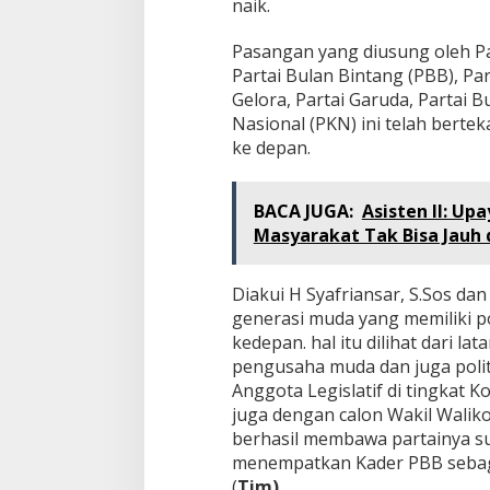
naik.
Pasangan yang diusung oleh P
Partai Bulan Bintang (PBB), Pa
Gelora, Partai Garuda, Partai 
Nasional (PKN) ini telah bert
ke depan.
BACA JUGA:
Asisten II: U
Masyarakat Tak Bisa Jauh 
Diakui H Syafriansar, S.Sos da
generasi muda yang memiliki 
kedepan. hal itu dilihat dari l
pengusaha muda dan juga polit
Anggota Legislatif di tingkat K
juga dengan calon Wakil Waliko
berhasil membawa partainya suk
menempatkan Kader PBB sebag
(
Tim)