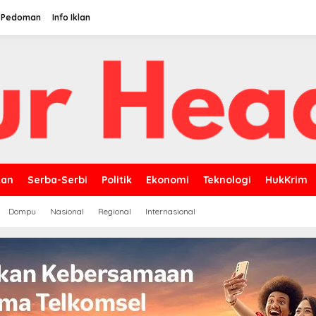
Pedoman
Info Iklan
kan
Serba-Serbi
Politik
Ekonomi
Teknologi
HukKrim
Dompu
Nasional
Regional
Internasional