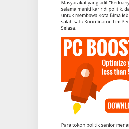
k
Masyarakat yang adil. “Keduany
e
selama meniti karir di politik,
T
untuk membawa Kota Bima lebih 
i
salah satu Koordinator Tim P
n
g
Selasa.
k
a
t
R
T
Para tokoh politik senior men