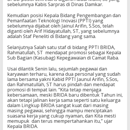
sebelumnya Kabis Sarpras di Dinas Damkar.
Kemudian posisi Kepala Bidang Pengembangan dan
Pemanfaatan Teknologi Inovasi (PPTI) yang
sebelumnya dijabat oleh Jainul Arifin, S.Sos, telah
diganti oleh Arif Hidayatullah, ST, yang sebelumnya
adalah Staf Peneliti di Bidang yang sama.
Selanjutnya Salah satu staf di bidang PPTI BRIDA,
Rahmatullah, ST mendapat promosi sebagai Kepala
Sub Bagian (Kasubag) Kepegawaian di Camat Raba.
Usai dilantik Senin lalu, sejumlah pegawai dan
karyawan terharu, karena dua personal yang sudah
lama bersama yakni Kabid PPTI Jaunul Arifin, S.Sos,
dan Rahmatullah, ST harus pindah dan mendapat
promosi di tempat lain. “Kita tetap menjaga
kebersamaan, meski BRIDA baru dibentuk Tahun ini,
akan tetapi jalinan kerja sama seperti satu keluarga
dalam Lingkup BRIDA sangat kuat dari masing
masing pegawai, sehingga mampu menciptakan
suasana kerja yang cukup nyaman, dan Kita mesti
memupuk dan terus mempertahankan itu,” ujar
Kepala BRIDA.