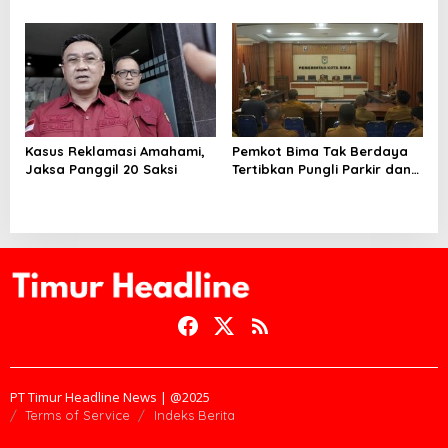
Menyebar di Kota Bima Bisa
Menyebar di Kota Bima
Bertahan Hingga 30 Hari
Kasus Reklamasi Amahami,
Pemkot Bima Tak Berdaya
Jaksa Panggil 20 Saksi
Tertibkan Pungli Parkir dan
Ternak Liar
PT Timur Headline News | @2025
Terms of Service
Indeks Berita