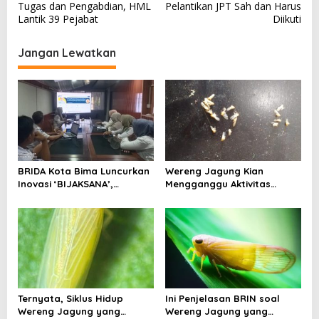
Tugas dan Pengabdian, HML
Pelantikan JPT Sah dan Harus
v
Lantik 39 Pejabat
Diikuti
i
Jangan Lewatkan
g
a
s
i
p
o
BRIDA Kota Bima Luncurkan
Wereng Jagung Kian
s
Inovasi ‘BIJAKSANA’,
Mengganggu Aktivitas
Perumusan Kebijakan
Ekonomi, Pemerintah Belum
Berbasis Stakeholder
Miliki Solusi?
Analisis
Ternyata, Siklus Hidup
Ini Penjelasan BRIN soal
Wereng Jagung yang
Wereng Jagung yang