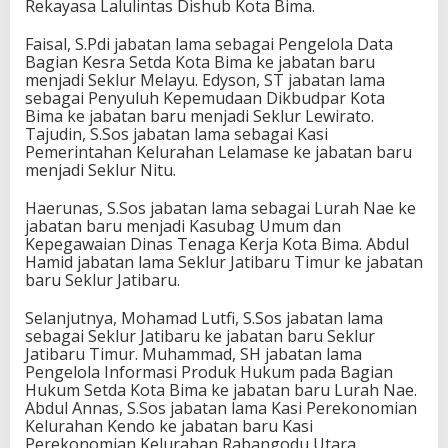
Rekayasa Lalulintas Dishub Kota Bima.
Faisal, S.Pdi jabatan lama sebagai Pengelola Data
Bagian Kesra Setda Kota Bima ke jabatan baru
menjadi Seklur Melayu. Edyson, ST jabatan lama
sebagai Penyuluh Kepemudaan Dikbudpar Kota
Bima ke jabatan baru menjadi Seklur Lewirato.
Tajudin, S.Sos jabatan lama sebagai Kasi
Pemerintahan Kelurahan Lelamase ke jabatan baru
menjadi Seklur Nitu.
Haerunas, S.Sos jabatan lama sebagai Lurah Nae ke
jabatan baru menjadi Kasubag Umum dan
Kepegawaian Dinas Tenaga Kerja Kota Bima. Abdul
Hamid jabatan lama Seklur Jatibaru Timur ke jabatan
baru Seklur Jatibaru.
Selanjutnya, Mohamad Lutfi, S.Sos jabatan lama
sebagai Seklur Jatibaru ke jabatan baru Seklur
Jatibaru Timur. Muhammad, SH jabatan lama
Pengelola Informasi Produk Hukum pada Bagian
Hukum Setda Kota Bima ke jabatan baru Lurah Nae.
Abdul Annas, S.Sos jabatan lama Kasi Perekonomian
Kelurahan Kendo ke jabatan baru Kasi
Perekonomian Kelurahan Rabangodu Utara.