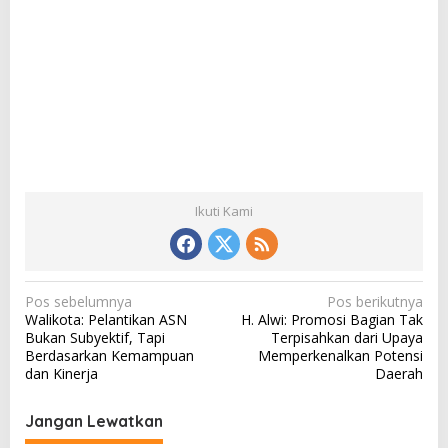
Ikuti Kami
N
Pos sebelumnya
Pos berikutnya
Walikota: Pelantikan ASN
H. Alwi: Promosi Bagian Tak
a
Bukan Subyektif, Tapi
Terpisahkan dari Upaya
v
Berdasarkan Kemampuan
Memperkenalkan Potensi
dan Kinerja
Daerah
i
g
Jangan Lewatkan
a