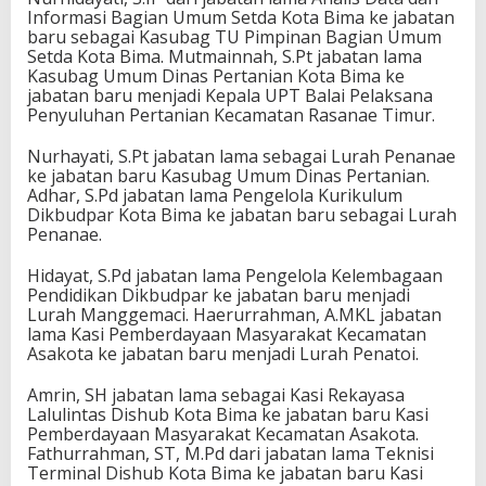
Informasi Bagian Umum Setda Kota Bima ke jabatan
baru sebagai Kasubag TU Pimpinan Bagian Umum
Setda Kota Bima. Mutmainnah, S.Pt jabatan lama
Kasubag Umum Dinas Pertanian Kota Bima ke
jabatan baru menjadi Kepala UPT Balai Pelaksana
Penyuluhan Pertanian Kecamatan Rasanae Timur.
Nurhayati, S.Pt jabatan lama sebagai Lurah Penanae
ke jabatan baru Kasubag Umum Dinas Pertanian.
Adhar, S.Pd jabatan lama Pengelola Kurikulum
Dikbudpar Kota Bima ke jabatan baru sebagai Lurah
Penanae.
Hidayat, S.Pd jabatan lama Pengelola Kelembagaan
Pendidikan Dikbudpar ke jabatan baru menjadi
Lurah Manggemaci. Haerurrahman, A.MKL jabatan
lama Kasi Pemberdayaan Masyarakat Kecamatan
Asakota ke jabatan baru menjadi Lurah Penatoi.
Amrin, SH jabatan lama sebagai Kasi Rekayasa
Lalulintas Dishub Kota Bima ke jabatan baru Kasi
Pemberdayaan Masyarakat Kecamatan Asakota.
Fathurrahman, ST, M.Pd dari jabatan lama Teknisi
Terminal Dishub Kota Bima ke jabatan baru Kasi