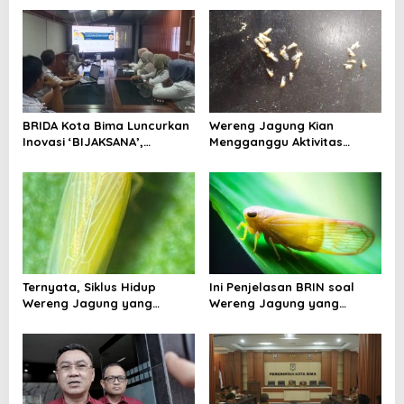
s
i
p
o
s
BRIDA Kota Bima Luncurkan
Wereng Jagung Kian
Inovasi ‘BIJAKSANA’,
Mengganggu Aktivitas
Perumusan Kebijakan
Ekonomi, Pemerintah Belum
Berbasis Stakeholder
Miliki Solusi?
Analisis
Ternyata, Siklus Hidup
Ini Penjelasan BRIN soal
Wereng Jagung yang
Wereng Jagung yang
Menyebar di Kota Bima Bisa
Menyebar di Kota Bima
Bertahan Hingga 30 Hari