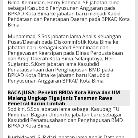
Bima. Kemudian, Herry Rahmad, SE jabatan lama
sebagai Kasubdid Penyusunan Anggaran pada
BPKAD Kota Bima ke jabatan baru menjadi Kabid
Pendataan dan Penetapan Daerah pada BPKAD Kota
Bima.
Muhammad, S.Sos jabatan lama Analis Keuangan
Pusat/Daerah pada Diskominfotik Kota Bima ke
jabatan baru sebagai Kabid Pembinaan dan
Pengawasan Kearsipan pada Dinas Perpustakaan
dan Arsip Daerah Kota Bima. Selanjutnya, Heri
Sugianto, S.Kom jabatan lama Kasubdid
Penatausahaan dan Penghapusan BMD pada
BPKAD Kota Bima ke jabatan baru Kasubdid
Penyusunan Anggaran BPKAD Kota Bima.
BACA JUGA:
Peneliti BRIDA Kota Bima dan UM
Malang Ungkap Tiga Jenis Tanaman Rawa
Penetral Racun Limbah
Sodikin, S.Sos jabatan lama sebagai Kasubag TU
Pimpinan Bagian Umum ke jabatan baru sebagai
Kasubdid Penatausahaan dan Penghapusan BMD
BPKAD Kota Bima.
Nurhidayati, S.IP dari jabatan lama Analis Data dan