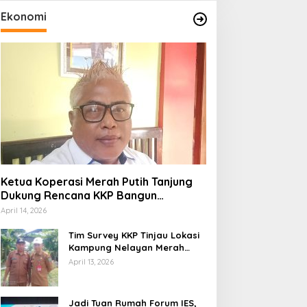
Ekonomi
Ketua Koperasi Merah Putih Tanjung
Dukung Rencana KKP Bangun
Kampung Nelayan di Eks TPI
April 14, 2026
Tim Survey KKP Tinjau Lokasi
Kampung Nelayan Merah
Putih di Kelurahan Kolo
April 13, 2026
Jadi Tuan Rumah Forum IES,