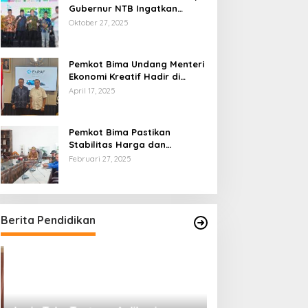
Gubernur NTB Ingatkan
Gagasan Ekonomi Syariah
Oktober 27, 2025
Harus Diwujudkan dalam Aksi
Nyata
Pemkot Bima Undang Menteri
Ekonomi Kreatif Hadir di
Festival Rimpu
April 17, 2025
Pemkot Bima Pastikan
Stabilitas Harga dan
Ketersediaan Pangan
Februari 27, 2025
Terjamin di Bulan Ramadhan
Berita Pendidikan