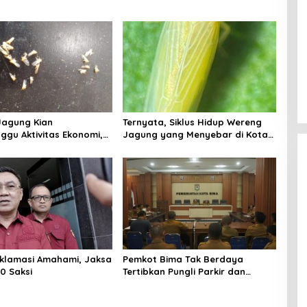
Jagung Kian
Ternyata, Siklus Hidup Wereng
gu Aktivitas Ekonomi,
Jagung yang Menyebar di Kota
h Belum Miliki Solusi?
Bima Bisa Bertahan Hingga 30
Hari
klamasi Amahami, Jaksa
Pemkot Bima Tak Berdaya
0 Saksi
Tertibkan Pungli Parkir dan
Ternak Liar