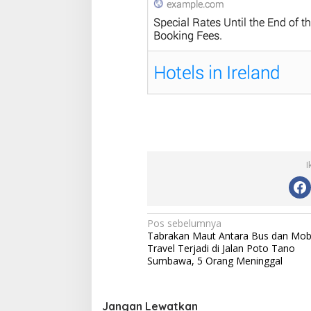
I
N
Pos sebelumnya
Tabrakan Maut Antara Bus dan Mobi
a
Travel Terjadi di Jalan Poto Tano
v
Sumbawa, 5 Orang Meninggal
i
g
Jangan Lewatkan