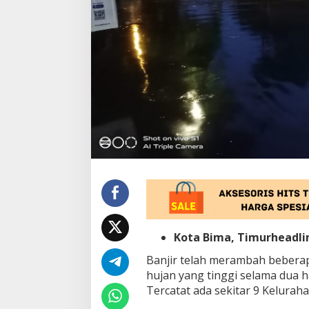
m
u
k
i
m
a
n
W
a
r
g
a
d
i
K
o
t
a
Kota Bima, Timurheadl
B
i
Banjir telah merambah beberap
m
a
hujan yang tinggi selama dua h
,
Tercatat ada sekitar 9 Kelurah
9