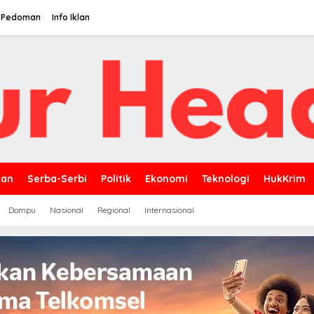
Pedoman
Info Iklan
kan
Serba-Serbi
Politik
Ekonomi
Teknologi
HukKrim
Dompu
Nasional
Regional
Internasional