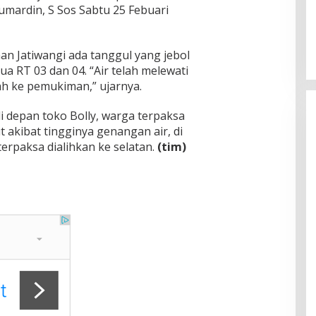
Dr. Syarif Ahmad M.Si : Banyak
Jumardin, S Sos Sabtu 25 Febuari
Karya Inovasi Pendidikan di BRIDA
Layak Mendapat Atensi dan Perlu
Di Pendidikan
|
November 13, 2025
Difasilitasi Pemerintah
an Jatiwangi ada tanggul yang jebol
 RT 03 dan 04. “Air telah melewati
h ke pemukiman,” ujarnya.
di depan toko Bolly, warga terpaksa
t akibat tingginya genangan air, di
terpaksa dialihkan ke selatan.
(tim)