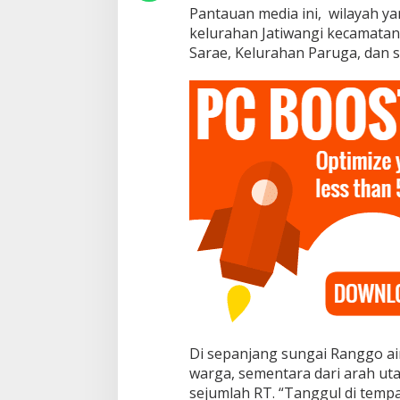
K
Pantauan media ini, wilayah y
e
kelurahan Jatiwangi kecamatan
l
u
Sarae, Kelurahan Paruga, dan s
r
a
h
a
n
T
e
r
d
a
m
p
a
k
Di sepanjang sungai Ranggo a
warga, sementara dari arah uta
sejumlah RT. “Tanggul di tempa