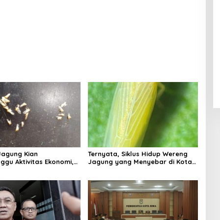
Jagung Kian
Ternyata, Siklus Hidup Wereng
gu Aktivitas Ekonomi,
Jagung yang Menyebar di Kota
h Belum Miliki Solusi?
Bima Bisa Bertahan Hingga 30
Hari