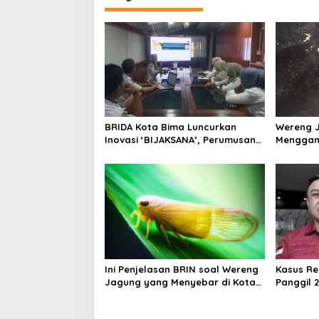
a
s
i
p
o
s
BRIDA Kota Bima Luncurkan
Wereng 
Inovasi ‘BIJAKSANA’, Perumusan
Menggang
Kebijakan Berbasis Stakeholder
Pemerinta
Analisis
Ini Penjelasan BRIN soal Wereng
Kasus Re
Jagung yang Menyebar di Kota
Panggil 2
Bima