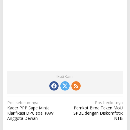
Ikuti Kami
N
Pos sebelumnya
Pos berikutnya
Kader PPP Sape Minta
Pemkot Bima Teken MoU
a
Klarifikasi DPC soal PAW
SPBE dengan Diskomfotik
v
Anggota Dewan
NTB
i