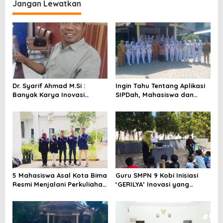
Jangan Lewatkan
g
a
s
i
p
o
Dr. Syarif Ahmad M.Si :
Ingin Tahu Tentang Aplikasi
s
Banyak Karya Inovasi
SIPDah, Mahasiswa dan
Pendidikan di BRIDA Layak
Dosen Poltekes Muhammad
Mendapat Atensi dan Perlu
Dahlan Datangi BRIDA
Difasilitasi Pemerintah
5 Mahasiswa Asal Kota Bima
Guru SMPN 9 Kobi Inisiasi
Resmi Menjalani Perkuliahan
‘GERILYA’ Inovasi yang
di IIK Bhakti Wiyata Kediri
Mampu Tingkatkan Daya
Baca Anak