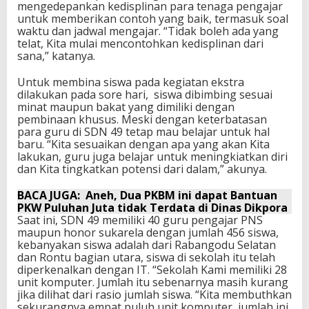
mengedepankan kedisplinan para tenaga pengajar
untuk memberikan contoh yang baik, termasuk soal
waktu dan jadwal mengajar. “Tidak boleh ada yang
telat, Kita mulai mencontohkan kedisplinan dari
sana,” katanya.
Untuk membina siswa pada kegiatan ekstra
dilakukan pada sore hari, siswa dibimbing sesuai
minat maupun bakat yang dimiliki dengan
pembinaan khusus. Meski dengan keterbatasan
para guru di SDN 49 tetap mau belajar untuk hal
baru. “Kita sesuaikan dengan apa yang akan Kita
lakukan, guru juga belajar untuk meningkiatkan diri
dan Kita tingkatkan potensi dari dalam,” akunya.
BACA JUGA:
Aneh, Dua PKBM ini dapat Bantuan
PKW Puluhan Juta tidak Terdata di Dinas Dikpora
Saat ini, SDN 49 memiliki 40 guru pengajar PNS
maupun honor sukarela dengan jumlah 456 siswa,
kebanyakan siswa adalah dari Rabangodu Selatan
dan Rontu bagian utara, siswa di sekolah itu telah
diperkenalkan dengan IT. “Sekolah Kami memiliki 28
unit komputer. Jumlah itu sebenarnya masih kurang
jika dilihat dari rasio jumlah siswa. “Kita membuthkan
sekurangnya empat puluh unit komputer, jumlah ini