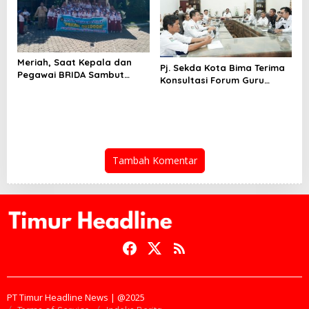
Meriah, Saat Kepala dan
Pj. Sekda Kota Bima Terima
Pegawai BRIDA Sambut
Konsultasi Forum Guru
Kedatangan Para Siswa SD
Peserta PPPK
Luqmanul al-Hakim
Tambah Komentar
PT Timur Headline News | @2025