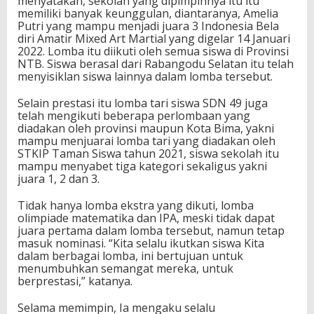
menyatakan, sekolah yang dipimpinnya itu itu
memiliki banyak keunggulan, diantaranya, Amelia
Putri yang mampu menjadi juara 3 Indonesia Bela
diri Amatir Mixed Art Martial yang digelar 14 Januari
2022. Lomba itu diikuti oleh semua siswa di Provinsi
NTB. Siswa berasal dari Rabangodu Selatan itu telah
menyisiklan siswa lainnya dalam lomba tersebut.
Selain prestasi itu lomba tari siswa SDN 49 juga
telah mengikuti beberapa perlombaan yang
diadakan oleh provinsi maupun Kota Bima, yakni
mampu menjuarai lomba tari yang diadakan oleh
STKIP Taman Siswa tahun 2021, siswa sekolah itu
mampu menyabet tiga kategori sekaligus yakni
juara 1, 2 dan 3.
Tidak hanya lomba ekstra yang dikuti, lomba
olimpiade matematika dan IPA, meski tidak dapat
juara pertama dalam lomba tersebut, namun tetap
masuk nominasi. “Kita selalu ikutkan siswa Kita
dalam berbagai lomba, ini bertujuan untuk
menumbuhkan semangat mereka, untuk
berprestasi,” katanya.
Selama memimpin, Ia mengaku selalu