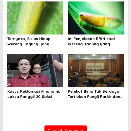
Berbasis Stakeholder
Miliki Solusi?
Analisis
Ternyata, Siklus Hidup
Ini Penjelasan BRIN soal
Wereng Jagung yang
Wereng Jagung yang
Menyebar di Kota Bima Bisa
Menyebar di Kota Bima
Bertahan Hingga 30 Hari
Kasus Reklamasi Amahami,
Pemkot Bima Tak Berdaya
Jaksa Panggil 20 Saksi
Tertibkan Pungli Parkir dan
Ternak Liar
Tambah Komentar