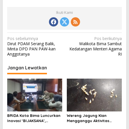
Ikuti Kami
N
Pos sebelumnya
Pos berikutnya
Dirut PDAM Serang Balik,
Walikota Bima Sambut
a
Minta DPD PAN PAW-kan
Kedatangan Menteri Agama
v
Anggotanya
RI
i
Jangan Lewatkan
g
a
s
i
p
o
BRIDA Kota Bima Luncurkan
Wereng Jagung Kian
s
Inovasi ‘BIJAKSANA’,
Mengganggu Aktivitas
Perumusan Kebijakan
Ekonomi, Pemerintah Belum