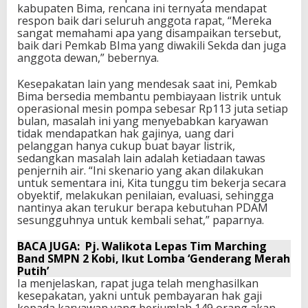
kabupaten Bima, rencana ini ternyata mendapat
respon baik dari seluruh anggota rapat, “Mereka
sangat memahami apa yang disampaikan tersebut,
baik dari Pemkab BIma yang diwakili Sekda dan juga
anggota dewan,” bebernya.
Kesepakatan lain yang mendesak saat ini, Pemkab
Bima bersedia membantu pembiayaan listrik untuk
operasional mesin pompa sebesar Rp113 juta setiap
bulan, masalah ini yang menyebabkan karyawan
tidak mendapatkan hak gajinya, uang dari
pelanggan hanya cukup buat bayar listrik,
sedangkan masalah lain adalah ketiadaan tawas
penjernih air. “Ini skenario yang akan dilakukan
untuk sementara ini, Kita tunggu tim bekerja secara
obyektif, melakukan penilaian, evaluasi, sehingga
nantinya akan terukur berapa kebutuhan PDAM
sesungguhnya untuk kembali sehat,” paparnya.
BACA JUGA:
Pj. Walikota Lepas Tim Marching
Band SMPN 2 Kobi, Ikut Lomba ‘Genderang Merah
Putih’
Ia menjelaskan, rapat juga telah menghasilkan
kesepakatan, yakni untuk pembayaran hak gaji
kepada karyawan yang berjumlah 149 orang akan