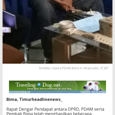
Direktur Utama PDAM BIma H. Khaerudin, ST,MT
Bima, Timurheadlinenews_
Rapat Dengar Pendapat antara DPRD, PDAM serta
Pemkab Bima telah menghasilkan beberapa