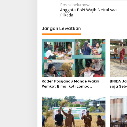
N
Pos sebelumnya
Anggota Polri Wajib Netral saat
a
Pilkada
v
i
Jangan Lewatkan
g
a
s
i
p
o
Kader Posyandu Mande Wakili
BRIDA Ja
s
Pemkot Bima Ikuti Lomba
saja Seb
Posyandu Tingkat Nasional
Tetapi S