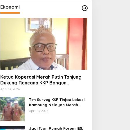
Ekonomi
Ketua Koperasi Merah Putih Tanjung
Dukung Rencana KKP Bangun
Kampung Nelayan di Eks TPI
April 14, 2026
Tim Survey KKP Tinjau Lokasi
Kampung Nelayan Merah
Putih di Kelurahan Kolo
April 13, 2026
Jadi Tuan Rumah Forum IES,