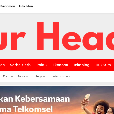
Pedoman
Info Iklan
kan
Serba-Serbi
Politik
Ekonomi
Teknologi
HukKrim
Dompu
Nasional
Regional
Internasional