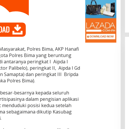
Dr. Syarif Ahmad M.Si : Banyak
Karya Inovasi Pendidikan di BRIDA
Layak Mendapat Atensi dan Perlu
Di Pendidikan
|
November 13, 2025
Difasilitasi Pemerintah
asyarakat, Polres Bima, AKP Hanafi
ota Polres Bima yang beruntung
 antaranya peringkat I Aipda I
r Palibelo), peringkat II, Aipda I Gd
 Samapta) dan peringkat III Bripda
a Polres Bima).
ebesar-besarnya kepada seluruh
isipasinya dalam pengisian aplikasi
at menduduki posisi kedua setelah
Bima sebagaimana dikutip Kasubag
.