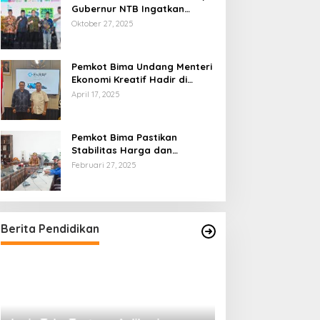
Gubernur NTB Ingatkan
Gagasan Ekonomi Syariah
Oktober 27, 2025
Harus Diwujudkan dalam Aksi
Nyata
Pemkot Bima Undang Menteri
Ekonomi Kreatif Hadir di
Festival Rimpu
April 17, 2025
Pemkot Bima Pastikan
Stabilitas Harga dan
Ketersediaan Pangan
Februari 27, 2025
Terjamin di Bulan Ramadhan
Berita Pendidikan