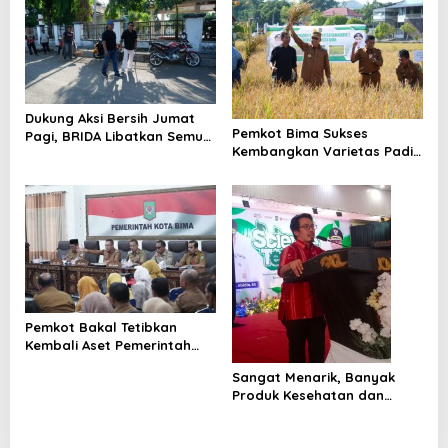
Dukung Aksi Bersih Jumat
Pemkot Bima Sukses
Pagi, BRIDA Libatkan Semua
Kembangkan Varietas Padi
Pegawai
Unggul Gamagora 7
Pemkot Bakal Tetibkan
Kembali Aset Pemerintah
yang Dikuasai Masyarakat
Sangat Menarik, Banyak
Produk Kesehatan dan
Makanan di Gelar Science
Tech Day BRIDA