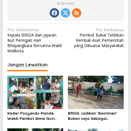
Ikuti Kami
N
Pos sebelumnya
Pos berikutnya
Kepala BRIDA dan jajaran
Pemkot Bakal Tetibkan
a
Ikut Peringati Hari
Kembali Aset Pemerintah
v
Bhayangkara Bersama Wakil
yang Dikuasai Masyarakat
Walikota
i
g
Jangan Lewatkan
a
s
i
p
o
s
Kader Posyandu Mande
BRIDA Jadikan ‘Bestimen’
Wakili Pemkot Bima Ikuti
Bukan saja Sebagai
Lomba Posyandu Tingkat
Kewajiban, akan Tetapi
Nasional
Sebuah Kebutuhan