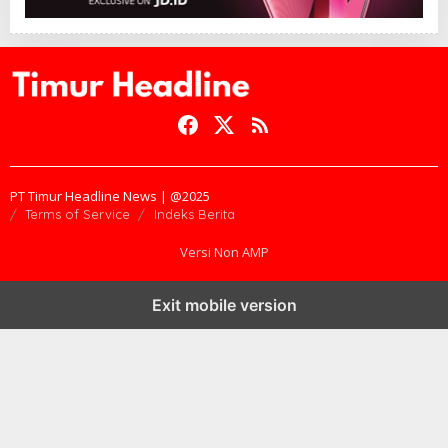
PT Timur Headline News | @2025
Terms of Service
Indeks Berita
Versi Non AMP
Exit mobile version