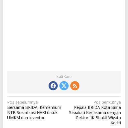
Ikuti Kami
N
Pos sebelumnya
Pos berikutnya
Bersama BRIDA, Kemenhum
Kepala BRIDA Kota Bima
a
NTB Sosialisasi HAKI untuk
Sepakati Kerjasama dengan
v
UMKM dan Inventor
Rektor IIK Bhakti Wiyata
Kediri
i