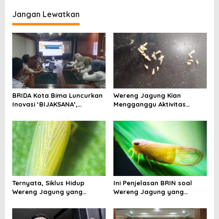
g
Jangan Lewatkan
a
s
i
p
o
s
BRIDA Kota Bima Luncurkan
Wereng Jagung Kian
Inovasi ‘BIJAKSANA’,
Mengganggu Aktivitas
Perumusan Kebijakan
Ekonomi, Pemerintah Belum
Berbasis Stakeholder
Miliki Solusi?
Analisis
Ternyata, Siklus Hidup
Ini Penjelasan BRIN soal
Wereng Jagung yang
Wereng Jagung yang
Menyebar di Kota Bima Bisa
Menyebar di Kota Bima
Bertahan Hingga 30 Hari