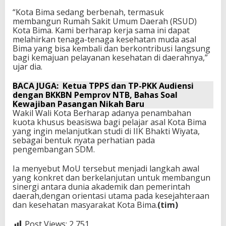
“Kota Bima sedang berbenah, termasuk
membangun Rumah Sakit Umum Daerah (RSUD)
Kota Bima. Kami berharap kerja sama ini dapat
melahirkan tenaga-tenaga kesehatan muda asal
Bima yang bisa kembali dan berkontribusi langsung
bagi kemajuan pelayanan kesehatan di daerahnya,”
ujar dia.
BACA JUGA:
Ketua TPPS dan TP-PKK Audiensi
dengan BKKBN Pemprov NTB, Bahas Soal
Kewajiban Pasangan Nikah Baru
Wakil Wali Kota Berharap adanya penambahan
kuota khusus beasiswa bagi pelajar asal Kota Bima
yang ingin melanjutkan studi di IIK Bhakti Wiyata,
sebagai bentuk nyata perhatian pada
pengembangan SDM.
Ia menyebut MoU tersebut menjadi langkah awal
yang konkret dan berkelanjutan untuk membangun
sinergi antara dunia akademik dan pemerintah
daerah,dengan orientasi utama pada kesejahteraan
dan kesehatan masyarakat Kota Bima.
(tim)
Post Views:
2,751