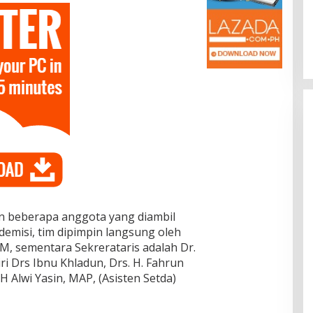
M.Si : Banyak
Ingin Tahu Tentang Aplikasi
didikan di BRIDA
SIPDah, Mahasiswa dan Dosen
tensi dan Perlu
Poltekes Muhammad Dahlan
r 13, 2025
Di Pendidikan
|
Oktober 13, 2025
rintah
Datangi BRIDA
dan beberapa anggota yang diambil
emisi, tim dipimpin langsung oleh
MM, sementara Sekrerataris adalah Dr.
ri Drs Ibnu Khladun, Drs. H. Fahrun
 H Alwi Yasin, MAP, (Asisten Setda)