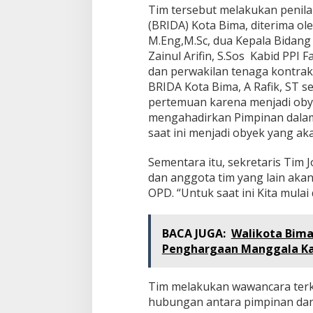
Tim tersebut melakukan penilai
(BRIDA) Kota Bima, diterima ol
M.Eng,M.Sc, dua Kepala Bidang 
Zainul Arifin, S.Sos Kabid PPI F
dan perwakilan tenaga kontrak
BRIDA Kota Bima, A Rafik, ST s
pertemuan karena menjadi obyek
mengahadirkan Pimpinan dala
saat ini menjadi obyek yang akan 
Sementara itu, sekretaris Tim Jo
dan anggota tim yang lain aka
OPD. “Untuk saat ini Kita mulai 
BACA JUGA:
Walikota Bima
Penghargaan Manggala Ka
Tim melakukan wawancara terk
hubungan antara pimpinan dan