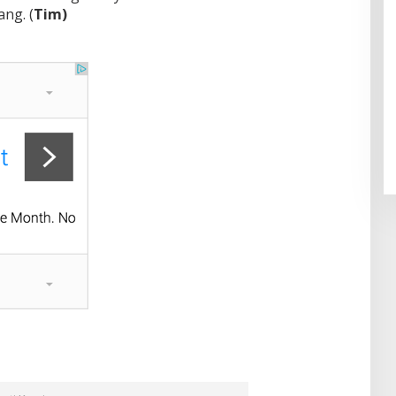
ng. (
Tim)