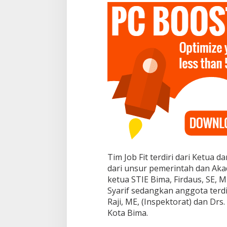
Dr. Syarif Ahmad 
e
r
Karya Inovasi Pen
i
Layak Mendapat A
Di Pendidikan
|
Novembe
a
Difasilitasi Peme
C
a
l
o
n
P
e
j
a
b
a
t
Tim Job Fit terdiri dari Ketua 
dari unsur pemerintah dan Akad
ketua STIE Bima, Firdaus, SE, 
Syarif sedangkan anggota terdi
Raji, ME, (Inspektorat) dan Drs.
Kota Bima.