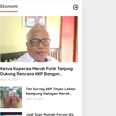
Ekonomi
Ketua Koperasi Merah Putih Tanjung
Dukung Rencana KKP Bangun
Kampung Nelayan di Eks TPI
April 14, 2026
Tim Survey KKP Tinjau Lokasi
Kampung Nelayan Merah
Putih di Kelurahan Kolo
April 13, 2026
Jadi Tuan Rumah Forum IES,