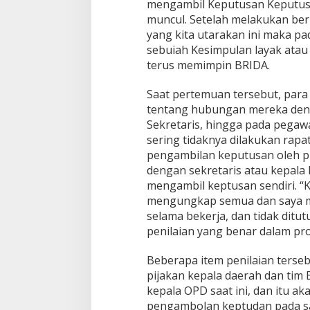
mengambil Keputusan Keputusa
muncul. Setelah melakukan berb
yang kita utarakan ini maka p
sebuiah Kesimpulan layak atau 
terus memimpin BRIDA.
Saat pertemuan tersebut, para
tentang hubungan mereka deng
Sekretaris, hingga pada pegaw
sering tidaknya dilakukan rapa
pengambilan keputusan oleh p
dengan sekretaris atau kepala
mengambil keptusan sendiri. “
mengungkap semua dan saya min
selama bekerja, dan tidak ditu
penilaian yang benar dalam pros
Beberapa item penilaian terseb
pijakan kepala daerah dan tim
kepala OPD saat ini, dan itu a
pengambolan keptudan pada sa