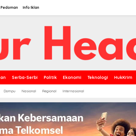
Pedoman
Info Iklan
kan
Serba-Serbi
Politik
Ekonomi
Teknologi
HukKrim
Dompu
Nasional
Regional
Internasional