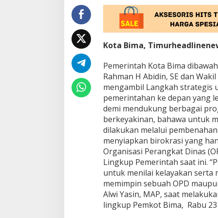
l
i
n
i
S
Kota Bima, Timurheadlinene
e
b
e
Pemerintah Kota Bima dibawah
l
Rahman H Abidin, SE dan Wakil W
u
mengambil Langkah strategis 
m
pemerintahan ke depan yang le
M
e
demi mendukung berbagai prog
n
berkeyakinan, bahawa untuk m
e
dilakukan melalui pembenahan 
n
menyiapkan birokrasi yang ha
t
u
Organisasi Perangkat Dinas (OP
k
Lingkup Pemerintah saat ini. “
a
untuk menilai kelayakan sert
n
memimpin sebuah OPD maupun Sa
K
Alwi Yasin, MAP, saat melakuk
r
i
lingkup Pemkot Bima, Rabu 23 
t