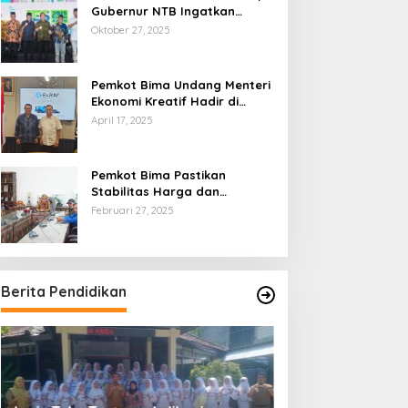
Gubernur NTB Ingatkan
Gagasan Ekonomi Syariah
Oktober 27, 2025
Harus Diwujudkan dalam Aksi
Nyata
Pemkot Bima Undang Menteri
Ekonomi Kreatif Hadir di
Festival Rimpu
April 17, 2025
Pemkot Bima Pastikan
Stabilitas Harga dan
Ketersediaan Pangan
Februari 27, 2025
Terjamin di Bulan Ramadhan
Berita Pendidikan