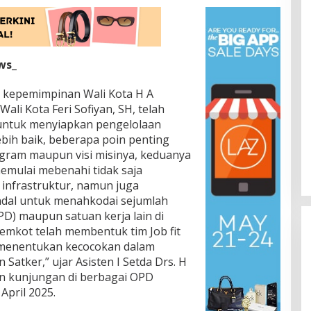
ws_
 kepemimpinan Wali Kota H A
ali Kota Feri Sofiyan, SH, telah
untuk menyiapkan pengelolaan
bih baik, beberapa poin penting
ram maupun visi misinya, keduanya
emulai mebenahi tidak saja
infrastruktur, namun juga
ndal untuk menahkodai sejumlah
D) maupun satuan kerja lain di
Pemkot telah membentuk tim Job fit
a menentukan kecocokan dalam
tker,” ujar Asisten I Setda Drs. H
an kunjungan di berbagai OPD
April 2025.