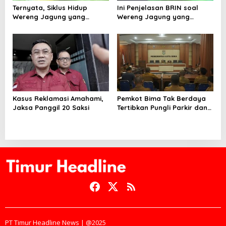
Ternyata, Siklus Hidup
Ini Penjelasan BRIN soal
Wereng Jagung yang
Wereng Jagung yang
Menyebar di Kota Bima Bisa
Menyebar di Kota Bima
Bertahan Hingga 30 Hari
Kasus Reklamasi Amahami,
Pemkot Bima Tak Berdaya
Jaksa Panggil 20 Saksi
Tertibkan Pungli Parkir dan
Ternak Liar
PT Timur Headline News | @2025