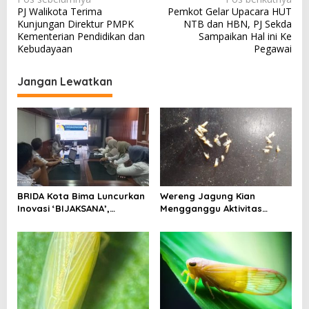
PJ Walikota Terima
Pemkot Gelar Upacara HUT
a
Kunjungan Direktur PMPK
NTB dan HBN, PJ Sekda
v
Kementerian Pendidikan dan
Sampaikan Hal ini Ke
Kebudayaan
Pegawai
i
g
Jangan Lewatkan
a
s
i
p
o
s
BRIDA Kota Bima Luncurkan
Wereng Jagung Kian
Inovasi ‘BIJAKSANA’,
Mengganggu Aktivitas
Perumusan Kebijakan
Ekonomi, Pemerintah Belum
Berbasis Stakeholder
Miliki Solusi?
Analisis