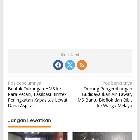
Ikuti Kami
N
Pos sebelumnya
Pos berikutnya
Bentuk Dukungan HMS ke
Dorong Pengembangan
a
Para Petani, Fasilitasi Bimtek
Budidaya Ikan Air Tawar,
v
Peningkatan Kapasitas Lewat
HMS Bantu Bioflok dan Bibit
Dana Aspirasi
ke Warga Melayu
i
g
Jangan Lewatkan
a
s