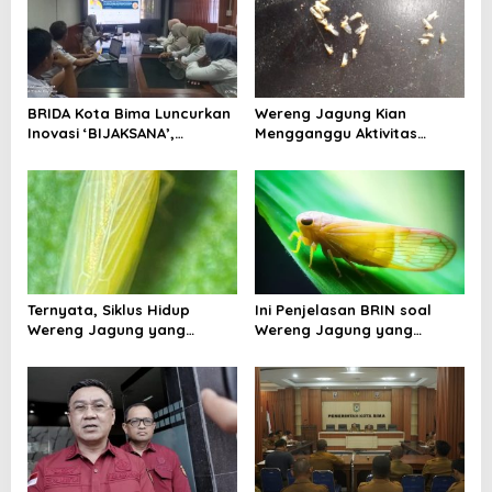
i
p
o
s
BRIDA Kota Bima Luncurkan
Wereng Jagung Kian
Inovasi ‘BIJAKSANA’,
Mengganggu Aktivitas
Perumusan Kebijakan
Ekonomi, Pemerintah Belum
Berbasis Stakeholder
Miliki Solusi?
Analisis
Ternyata, Siklus Hidup
Ini Penjelasan BRIN soal
Wereng Jagung yang
Wereng Jagung yang
Menyebar di Kota Bima Bisa
Menyebar di Kota Bima
Bertahan Hingga 30 Hari