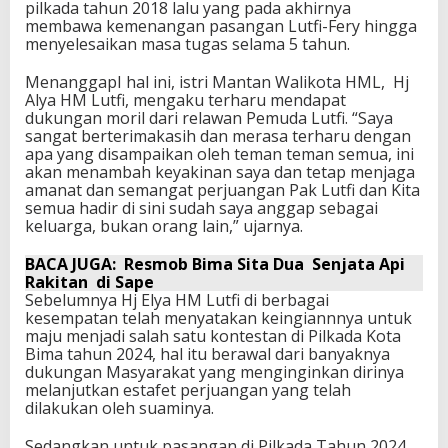
pilkada tahun 2018 lalu yang pada akhirnya
membawa kemenangan pasangan Lutfi-Fery hingga
menyelesaikan masa tugas selama 5 tahun.
MenanggapI hal ini, istri Mantan Walikota HML, Hj
Alya HM Lutfi, mengaku terharu mendapat
dukungan moril dari relawan Pemuda Lutfi. “Saya
sangat berterimakasih dan merasa terharu dengan
apa yang disampaikan oleh teman teman semua, ini
akan menambah keyakinan saya dan tetap menjaga
amanat dan semangat perjuangan Pak Lutfi dan Kita
semua hadir di sini sudah saya anggap sebagai
keluarga, bukan orang lain,” ujarnya.
BACA JUGA:
Resmob Bima Sita Dua Senjata Api
Rakitan di Sape
Sebelumnya Hj Elya HM Lutfi di berbagai
kesempatan telah menyatakan keingiannnya untuk
maju menjadi salah satu kontestan di Pilkada Kota
Bima tahun 2024, hal itu berawal dari banyaknya
dukungan Masyarakat yang menginginkan dirinya
melanjutkan estafet perjuangan yang telah
dilakukan oleh suaminya.
Sedangkan untuk pasangan di Pilkada Tahun 2024