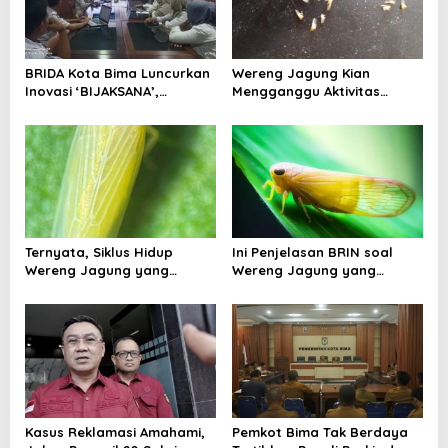
p
o
s
BRIDA Kota Bima Luncurkan
Wereng Jagung Kian
Inovasi ‘BIJAKSANA’,
Mengganggu Aktivitas
Perumusan Kebijakan
Ekonomi, Pemerintah Belum
Berbasis Stakeholder
Miliki Solusi?
Analisis
Ternyata, Siklus Hidup
Ini Penjelasan BRIN soal
Wereng Jagung yang
Wereng Jagung yang
Menyebar di Kota Bima Bisa
Menyebar di Kota Bima
Bertahan Hingga 30 Hari
Kasus Reklamasi Amahami,
Pemkot Bima Tak Berdaya