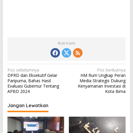
Ikuti Kami
N
Pos sebelumnya
Pos berikutnya
DPRD dan Eksekutif Gelar
HM Rum Ungkap Peran
a
Paripurna, Bahas Hasil
Media Strategis Dukung
v
Evaluasi Gubernur Tentang
Kenyamanan Investasi di
APBD 2024
Kota Bima
i
g
Jangan Lewatkan
a
s
i