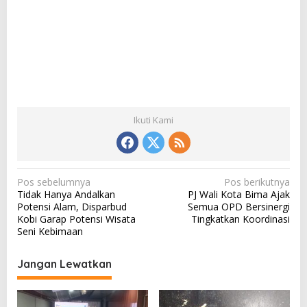
Ikuti Kami
N
Pos sebelumnya
Pos berikutnya
Tidak Hanya Andalkan
PJ Wali Kota Bima Ajak
a
Potensi Alam, Disparbud
Semua OPD Bersinergi
v
Kobi Garap Potensi Wisata
Tingkatkan Koordinasi
Seni Kebimaan
i
g
Jangan Lewatkan
a
s