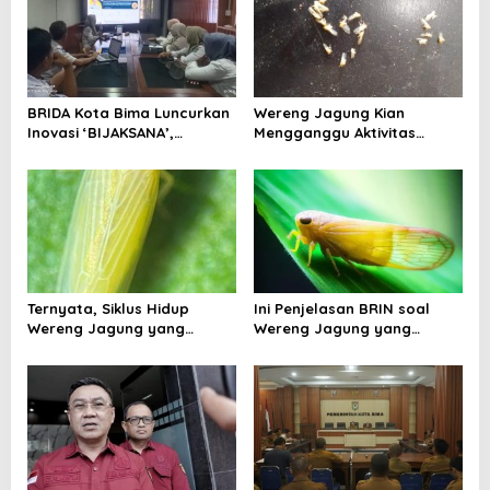
i
p
o
s
BRIDA Kota Bima Luncurkan
Wereng Jagung Kian
Inovasi ‘BIJAKSANA’,
Mengganggu Aktivitas
Perumusan Kebijakan
Ekonomi, Pemerintah Belum
Berbasis Stakeholder
Miliki Solusi?
Analisis
Ternyata, Siklus Hidup
Ini Penjelasan BRIN soal
Wereng Jagung yang
Wereng Jagung yang
Menyebar di Kota Bima Bisa
Menyebar di Kota Bima
Bertahan Hingga 30 Hari