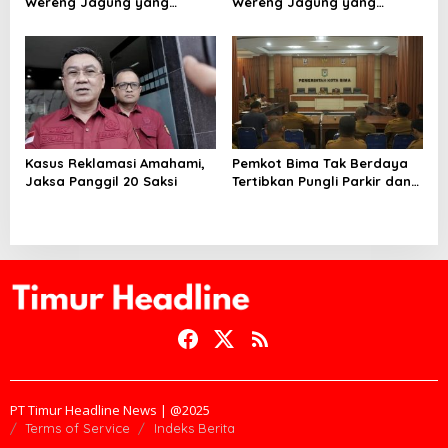
Wereng Jagung yang
Wereng Jagung yang
Menyebar di Kota Bima Bisa
Menyebar di Kota Bima
Bertahan Hingga 30 Hari
Kasus Reklamasi Amahami,
Pemkot Bima Tak Berdaya
Jaksa Panggil 20 Saksi
Tertibkan Pungli Parkir dan
Ternak Liar
PT Timur Headline News | @2025
Terms of Service
Indeks Berita