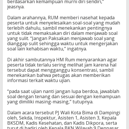
berdasarkan kemampuan murni diri sendiri,”
jeasnya.
Dalam arahannya, RUM memberi nasehat kepada
peserta untuk menyelesaikan soal-soal yang mudah
terlebih dahulu, sambil menekankan pentingnya
untuk tidak memaksakan diri dalam menjawab soal
yang sulit. “Jangan Paksakan menjawab soal yang
dianggap sulit sehingga waktu untuk mengerjakan
soal lain kehabisan waktu,” ingatnya.
Di akhir sambutannya HM Rum menyarankan agar
peserta tidak terlalu sering melihat jam karena hal
tersebut dapat mengganggu konsentrasi, sambil
menekankan bahwa petugas akan memberikan
informasi terkait waktu ujian.
“pada saat ujian nanti jangan lupa berdoa, jawablah
soal dengan tenang dan sesuai dengan kemampuan
yang dimiliki masing-masing,” tutupnya.
Dalam acara tersebut PJ Wali Kota Bima di Dampingi
oleh, Sekda, Inspektur, Asisten 1, Asisten 3, Kepala
BKSDM, Kadis Kesehatan, dan Kadis Dikpora, serta
turut di hadiri oleh Kepala BKN Wilayah 9 Denpasar.