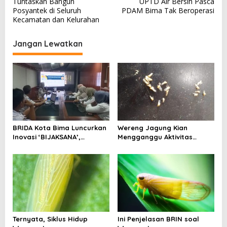
Tuntaskan Bangun
UPTD Air Bersih Pasca
v
Posyantek di Seluruh
PDAM Bima Tak Beroperasi
Kecamatan dan Kelurahan
i
g
Jangan Lewatkan
a
s
i
p
o
s
BRIDA Kota Bima Luncurkan
Wereng Jagung Kian
Inovasi ‘BIJAKSANA’,
Mengganggu Aktivitas
Perumusan Kebijakan
Ekonomi, Pemerintah Belum
Berbasis Stakeholder
Miliki Solusi?
Analisis
Ternyata, Siklus Hidup
Ini Penjelasan BRIN soal