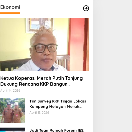
Ekonomi
Ketua Koperasi Merah Putih Tanjung
Dukung Rencana KKP Bangun
Kampung Nelayan di Eks TPI
April 14, 2026
Tim Survey KKP Tinjau Lokasi
Kampung Nelayan Merah
Putih di Kelurahan Kolo
April 13, 2026
Jadi Tuan Rumah Forum IES,