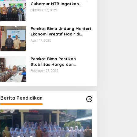
Gubernur NTB Ingatkan
Gagasan Ekonomi Syariah
Oktober 27, 2025
Harus Diwujudkan dalam Aksi
Nyata
Pemkot Bima Undang Menteri
Ekonomi Kreatif Hadir di
Festival Rimpu
April 17, 2025
Pemkot Bima Pastikan
Stabilitas Harga dan
Ketersediaan Pangan
Februari 27, 2025
Terjamin di Bulan Ramadhan
Berita Pendidikan