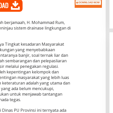
Dr. Syarif Ahmad M.Si : Banyak
Karya Inovasi Pendidikan di BRIDA
Layak Mendapat Atensi dan Perlu
Di Pendidikan
|
November 13, 2025
Difasilitasi Pemerintah
buh berjamaah, H. Mohammad Rum,
injau sistem drainase lingkungan di
ya Tingkat kesadaran Masyarakat
ngkungan yang menyebabkaan
taranya banjir, soal ternak liar dan
pah sembarangan dan pelepasliaran
sir melalui penegakan regulasi.
oleh kepentingan kelompok dan
pentingan masyarakat yang lebih luas
n keteraturan adalah yang utama dan
si yang ada belum mencukupi,
akukan untuk menjawab tantangan
nada tegas.
Dinas PU Provinsi ini ternyata ada