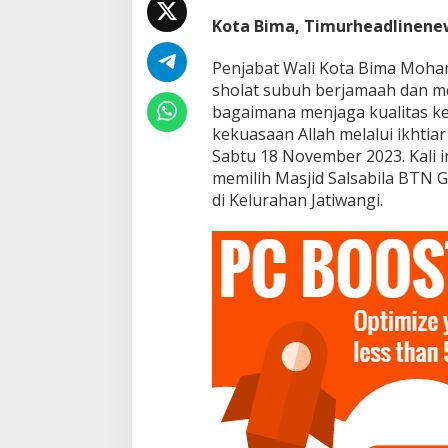
k
k
Kota Bima, Timurheadlinene
a
n
Penjabat Wali Kota Bima Moh
R
sholat subuh berjamaah dan m
e
g
bagaimana menjaga kualitas 
u
kekuasaan Allah melalui ikhti
l
Sabtu 18 November 2023. Kali i
a
memilih Masjid Salsabila BTN 
s
di Kelurahan Jatiwangi.
i