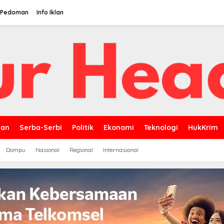
Pedoman
Info Iklan
kan
Serba-Serbi
Politik
Ekonomi
Teknologi
HukKrim
Dompu
Nasional
Regional
Internasional