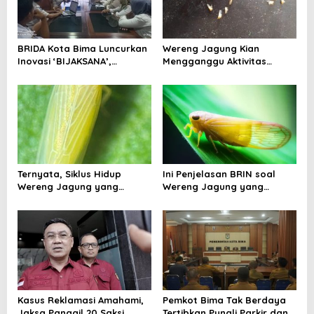
p
o
BRIDA Kota Bima Luncurkan
Wereng Jagung Kian
s
Inovasi ‘BIJAKSANA’,
Mengganggu Aktivitas
Perumusan Kebijakan
Ekonomi, Pemerintah Belum
Berbasis Stakeholder
Miliki Solusi?
Analisis
Ternyata, Siklus Hidup
Ini Penjelasan BRIN soal
Wereng Jagung yang
Wereng Jagung yang
Menyebar di Kota Bima Bisa
Menyebar di Kota Bima
Bertahan Hingga 30 Hari
Kasus Reklamasi Amahami,
Pemkot Bima Tak Berdaya
Jaksa Panggil 20 Saksi
Tertibkan Pungli Parkir dan