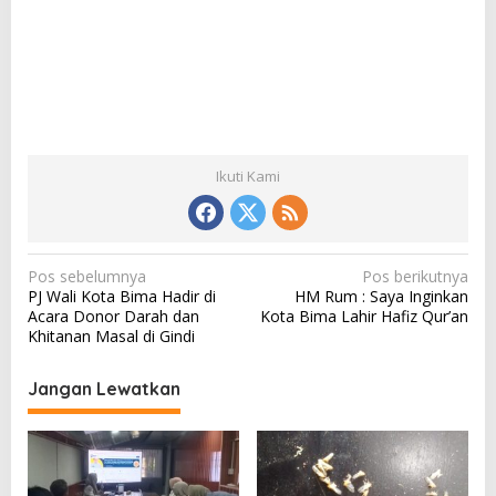
Ikuti Kami
N
Pos sebelumnya
Pos berikutnya
PJ Wali Kota Bima Hadir di
HM Rum : Saya Inginkan
a
Acara Donor Darah dan
Kota Bima Lahir Hafiz Qur’an
v
Khitanan Masal di Gindi
i
Jangan Lewatkan
g
a
s
i