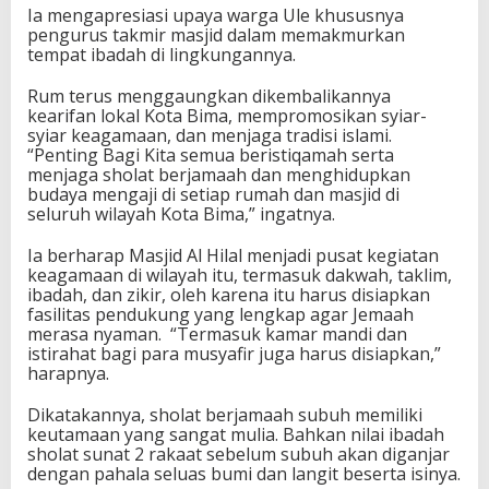
Ia mengapresiasi upaya warga Ule khususnya
pengurus takmir masjid dalam memakmurkan
tempat ibadah di lingkungannya.
Rum terus menggaungkan dikembalikannya
kearifan lokal Kota Bima, mempromosikan syiar-
syiar keagamaan, dan menjaga tradisi islami.
“Penting Bagi Kita semua beristiqamah serta
menjaga sholat berjamaah dan menghidupkan
budaya mengaji di setiap rumah dan masjid di
seluruh wilayah Kota Bima,” ingatnya.
Ia berharap Masjid Al Hilal menjadi pusat kegiatan
keagamaan di wilayah itu, termasuk dakwah, taklim,
ibadah, dan zikir, oleh karena itu harus disiapkan
fasilitas pendukung yang lengkap agar Jemaah
merasa nyaman. “Termasuk kamar mandi dan
istirahat bagi para musyafir juga harus disiapkan,”
harapnya.
Dikatakannya, sholat berjamaah subuh memiliki
keutamaan yang sangat mulia. Bahkan nilai ibadah
sholat sunat 2 rakaat sebelum subuh akan diganjar
dengan pahala seluas bumi dan langit beserta isinya.