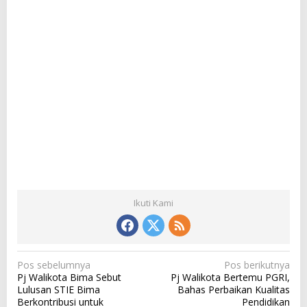
Ikuti Kami
N
Pos sebelumnya
Pos berikutnya
Pj Walikota Bima Sebut
Pj Walikota Bertemu PGRI,
a
Lulusan STIE Bima
Bahas Perbaikan Kualitas
v
Berkontribusi untuk
Pendidikan