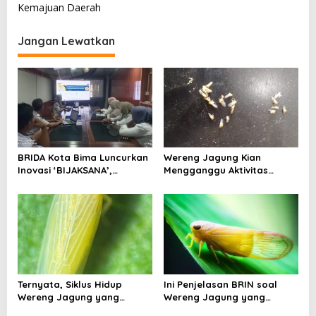
Kemajuan Daerah
i
g
Jangan Lewatkan
a
s
i
p
o
s
BRIDA Kota Bima Luncurkan
Wereng Jagung Kian
Inovasi ‘BIJAKSANA’,
Mengganggu Aktivitas
Perumusan Kebijakan
Ekonomi, Pemerintah Belum
Berbasis Stakeholder
Miliki Solusi?
Analisis
Ternyata, Siklus Hidup
Ini Penjelasan BRIN soal
Wereng Jagung yang
Wereng Jagung yang
Menyebar di Kota Bima Bisa
Menyebar di Kota Bima