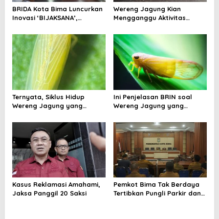
s
BRIDA Kota Bima Luncurkan
Wereng Jagung Kian
Inovasi ‘BIJAKSANA’,
Mengganggu Aktivitas
Perumusan Kebijakan
Ekonomi, Pemerintah Belum
Berbasis Stakeholder
Miliki Solusi?
Analisis
Ternyata, Siklus Hidup
Ini Penjelasan BRIN soal
Wereng Jagung yang
Wereng Jagung yang
Menyebar di Kota Bima Bisa
Menyebar di Kota Bima
Bertahan Hingga 30 Hari
Kasus Reklamasi Amahami,
Pemkot Bima Tak Berdaya
Jaksa Panggil 20 Saksi
Tertibkan Pungli Parkir dan
Ternak Liar