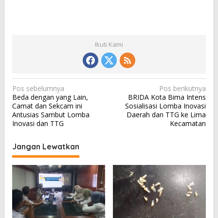
Ikuti Kami
N
Pos sebelumnya
Pos berikutnya
Beda dengan yang Lain,
BRIDA Kota Bima Intens
a
Camat dan Sekcam ini
Sosialisasi Lomba Inovasi
v
Antusias Sambut Lomba
Daerah dan TTG ke Lima
Inovasi dan TTG
Kecamatan
i
g
Jangan Lewatkan
a
s
i
p
o