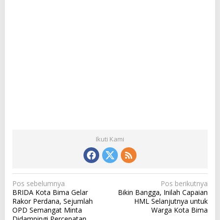
Ikuti Kami
N
Pos sebelumnya
Pos berikutnya
BRIDA Kota Bima Gelar
Bikin Bangga, Inilah Capaian
a
Rakor Perdana, Sejumlah
HML Selanjutnya untuk
v
OPD Semangat Minta
Warga Kota Bima
Didampingi Percepatan