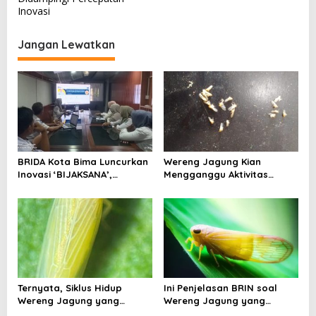
i
Inovasi
g
a
Jangan Lewatkan
s
i
p
o
s
BRIDA Kota Bima Luncurkan
Wereng Jagung Kian
Inovasi ‘BIJAKSANA’,
Mengganggu Aktivitas
Perumusan Kebijakan
Ekonomi, Pemerintah Belum
Berbasis Stakeholder
Miliki Solusi?
Analisis
Ternyata, Siklus Hidup
Ini Penjelasan BRIN soal
Wereng Jagung yang
Wereng Jagung yang
Menyebar di Kota Bima Bisa
Menyebar di Kota Bima