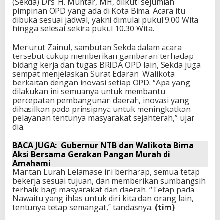
(Sekda) Drs. H. Muhtar, MH, diikuti sejumlah
pimpinan OPD yang ada di Kota Bima. Acara itu
dibuka sesuai jadwal, yakni dimulai pukul 9.00 Wita
hingga selesai sekira pukul 10.30 Wita.
Menurut Zainul, sambutan Sekda dalam acara
tersebut cukup memberikan gambaran terhadap
bidang kerja dan tugas BRIDA OPD lain, Sekda juga
sempat menjelaskan Surat Edaran Walikota
berkaitan dengan inovasi setiap OPD. “Apa yang
dilakukan ini semuanya untuk membantu
percepatan pembangunan daerah, inovasi yang
dihasilkan pada prinsipnya untuk meningkatkan
pelayanan tentunya masyarakat sejahterah,” ujar
dia.
BACA JUGA:
Gubernur NTB dan Walikota Bima
Aksi Bersama Gerakan Pangan Murah di
Amahami
Mantan Lurah Lelamase ini berharap, semua tetap
bekerja sesuai tujuan, dan memberikan sumbangsih
terbaik bagi masyarakat dan daerah. “Tetap pada
Nawaitu yang ihlas untuk diri kita dan orang lain,
tentunya tetap semangat,” tandasnya.
(tim)