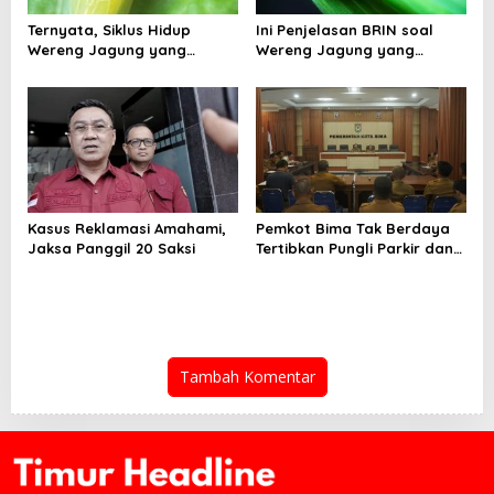
Ternyata, Siklus Hidup
Ini Penjelasan BRIN soal
Wereng Jagung yang
Wereng Jagung yang
Menyebar di Kota Bima Bisa
Menyebar di Kota Bima
Bertahan Hingga 30 Hari
Kasus Reklamasi Amahami,
Pemkot Bima Tak Berdaya
Jaksa Panggil 20 Saksi
Tertibkan Pungli Parkir dan
Ternak Liar
Tambah Komentar