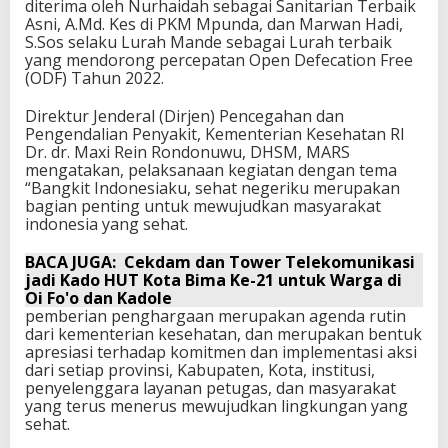
diterima oleh Nurhaidah sebagai Sanitarian Terbaik
Asni, A.Md. Kes di PKM Mpunda, dan Marwan Hadi,
S.Sos selaku Lurah Mande sebagai Lurah terbaik
yang mendorong percepatan Open Defecation Free
(ODF) Tahun 2022.
Direktur Jenderal (Dirjen) Pencegahan dan
Pengendalian Penyakit, Kementerian Kesehatan RI
Dr. dr. Maxi Rein Rondonuwu, DHSM, MARS
mengatakan, pelaksanaan kegiatan dengan tema
“Bangkit Indonesiaku, sehat negeriku merupakan
bagian penting untuk mewujudkan masyarakat
indonesia yang sehat.
BACA JUGA:
Cekdam dan Tower Telekomunikasi
jadi Kado HUT Kota Bima Ke-21 untuk Warga di
Oi Fo'o dan Kadole
pemberian penghargaan merupakan agenda rutin
dari kementerian kesehatan, dan merupakan bentuk
apresiasi terhadap komitmen dan implementasi aksi
dari setiap provinsi, Kabupaten, Kota, institusi,
penyelenggara layanan petugas, dan masyarakat
yang terus menerus mewujudkan lingkungan yang
sehat.