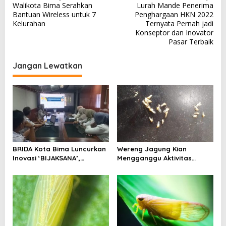
Walikota Bima Serahkan
Lurah Mande Penerima
a
Bantuan Wireless untuk 7
Penghargaan HKN 2022
v
Kelurahan
Ternyata Pernah jadi
Konseptor dan Inovator
i
Pasar Terbaik
g
a
Jangan Lewatkan
s
i
p
o
s
BRIDA Kota Bima Luncurkan
Wereng Jagung Kian
Inovasi ‘BIJAKSANA’,
Mengganggu Aktivitas
Perumusan Kebijakan
Ekonomi, Pemerintah Belum
Berbasis Stakeholder
Miliki Solusi?
Analisis