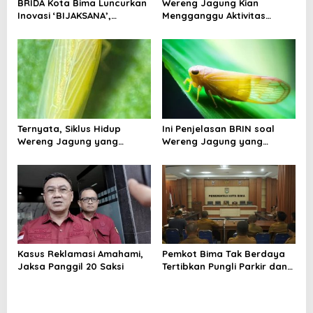
BRIDA Kota Bima Luncurkan
Wereng Jagung Kian
Inovasi ‘BIJAKSANA’,
Mengganggu Aktivitas
Perumusan Kebijakan
Ekonomi, Pemerintah Belum
Berbasis Stakeholder
Miliki Solusi?
Analisis
Ternyata, Siklus Hidup
Ini Penjelasan BRIN soal
Wereng Jagung yang
Wereng Jagung yang
Menyebar di Kota Bima Bisa
Menyebar di Kota Bima
Bertahan Hingga 30 Hari
Kasus Reklamasi Amahami,
Pemkot Bima Tak Berdaya
Jaksa Panggil 20 Saksi
Tertibkan Pungli Parkir dan
Ternak Liar