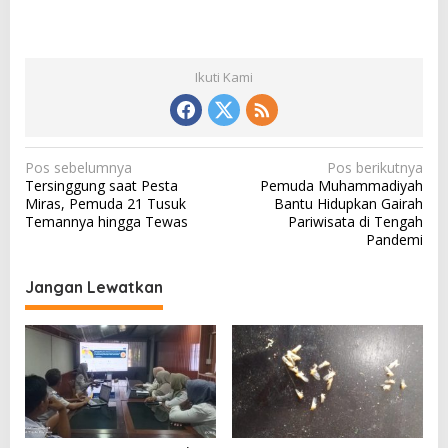
Ikuti Kami
N
Pos sebelumnya
Pos berikutnya
Tersinggung saat Pesta
Pemuda Muhammadiyah
a
Miras, Pemuda 21 Tusuk
Bantu Hidupkan Gairah
v
Temannya hingga Tewas
Pariwisata di Tengah
Pandemi
i
g
Jangan Lewatkan
a
s
i
p
o
s